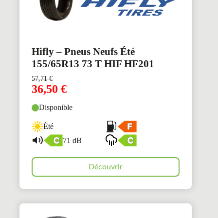
Hifly – Pneus Neufs Été
155/65R13 73 T HIF HF201
57,71
€
36,50
€
Disponible
Été
71 dB
Découvrir