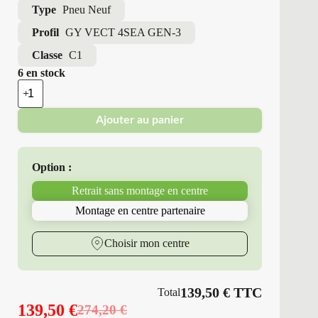
Type
Pneu Neuf
Profil
GY VECT 4SEA GEN-3
Classe
C1
6 en stock
quantité
de
Good
Ajouter au panier
Year
-
Pneus
Neufs
Option :
4
Saisons
Retrait sans montage en centre
215/50R19
93
Montage en centre partenaire
H
GY
VECT
Choisir mon centre
4SEA
GEN-
3
139,50
€
TTC
Total
139,50
€
274,20
€