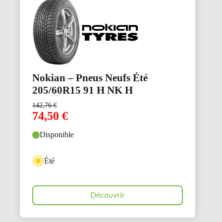
Nokian – Pneus Neufs Été
205/60R15 91 H NK H
142,76
€
74,50
€
Disponible
Été
Découvrir