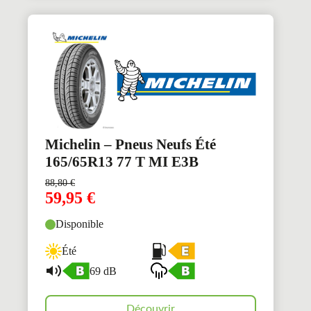
Michelin – Pneus Neufs Été
165/65R13 77 T MI E3B
88,80
€
59,95
€
Disponible
Été
69 dB
Découvrir