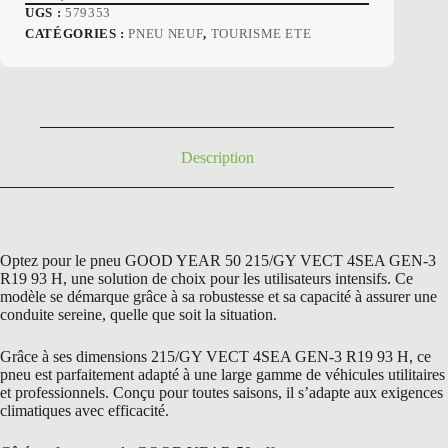
Le
Le
UGS :
579353
prix
prix
CATÉGORIES :
PNEU NEUF
,
TOURISME ETE
initial
actuel
était :
est :
274,20 €.
139,50 €.
Description
Optez pour le pneu GOOD YEAR 50 215/GY VECT 4SEA GEN-3
R19 93 H, une solution de choix pour les utilisateurs intensifs. Ce
modèle se démarque grâce à sa robustesse et sa capacité à assurer une
conduite sereine, quelle que soit la situation.
Grâce à ses dimensions 215/GY VECT 4SEA GEN-3 R19 93 H, ce
pneu est parfaitement adapté à une large gamme de véhicules utilitaires
et professionnels. Conçu pour toutes saisons, il s’adapte aux exigences
climatiques avec efficacité.