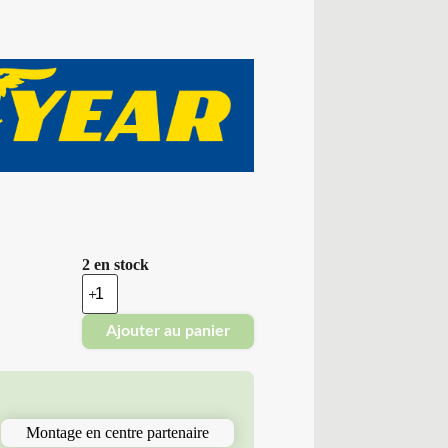
2 en stock
quantité
de
Good
Ajouter au panier
Year
-
Pneus
Neufs
4
Saisons
Montage en centre partenaire
195/75R16