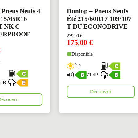
 Pneus Neufs 4
Dunlop – Pneus Neufs
215/65R16
Été 215/60R17 109/107
 T NK C
T DU ECONODRIVE
ERPROOF
279,00
€
175,00
€
€
Disponible
e
Été
71 dB
 dB
Découvrir
écouvrir