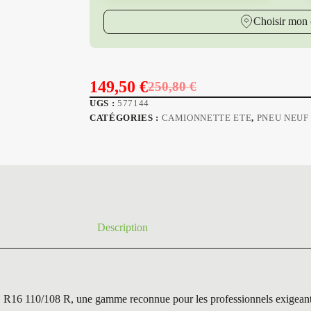
Choisir mon 
149,50
€
250,80
€
Le
Le
UGS :
577144
prix
prix
CATÉGORIES :
CAMIONNETTE ETE
,
PNEU NEUF
initial
actuel
était :
est :
250,80 €.
149,50 €.
Description
08 R, une gamme reconnue pour les professionnels exigeants. Ce 