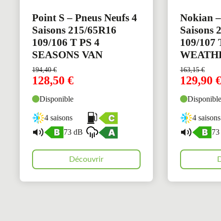
Point S – Pneus Neufs 4
Nokian –
Saisons 215/65R16
Saisons 
109/106 T PS 4
109/107
SEASONS VAN
WEATH
194,40
€
163,15
€
128,50
€
129,90
Disponible
Disponibl
4 saisons
4 saisons
73 dB
73
Découvrir
D