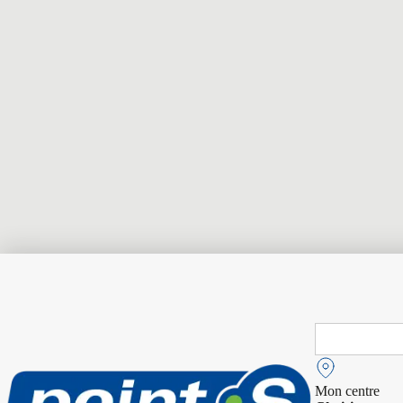
Search
for:
Mon centre