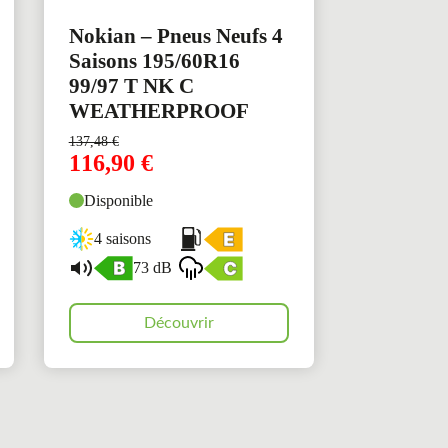
Nokian – Pneus Neufs 4
Saisons 195/60R16
99/97 T NK C
WEATHERPROOF
137,48
€
116,90
€
Disponible
4 saisons
73 dB
Découvrir