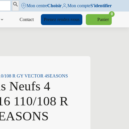
Search Button
Mon centre
Choisir
Mon compte
S'identifier
0
Contact
Prenez rendez-vous
Panier
16 110/108 R GY VECTOR 4SEASONS
s Neufs 4
16 110/108 R
SEASONS