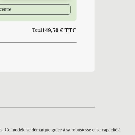
110/108
R
centre
GY
VECTOR
4SEASONS
149,50
€
TTC
Total
modèle se démarque grâce à sa robustesse et sa capacité à