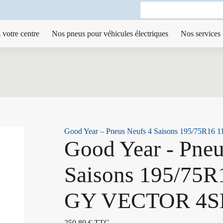
Search
for:
 votre centre
Nos pneus pour véhicules électriques
Nos services
Good Year – Pneus Neufs 4 Saisons 195/75R
Good Year - Pneu
Saisons 195/75R
GY VECTOR 4
250,80
€
TTC