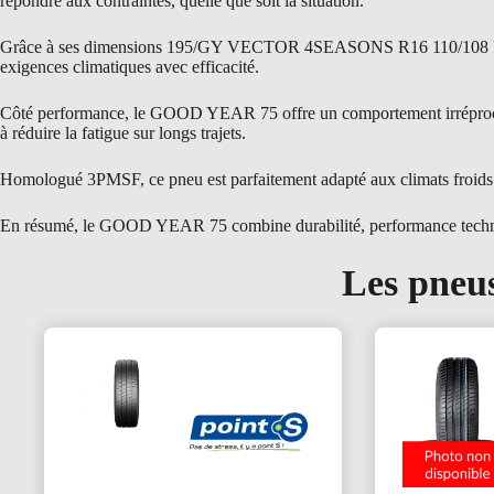
répondre aux contraintes, quelle que soit la situation.
Grâce à ses dimensions 195/GY VECTOR 4SEASONS R16 110/108 R, ce pne
exigences climatiques avec efficacité.
Côté performance, le GOOD YEAR 75 offre un comportement irréprochable
à réduire la fatigue sur longs trajets.
Homologué 3PMSF, ce pneu est parfaitement adapté aux climats froids e
En résumé, le GOOD YEAR 75 combine durabilité, performance technique 
Les pneus