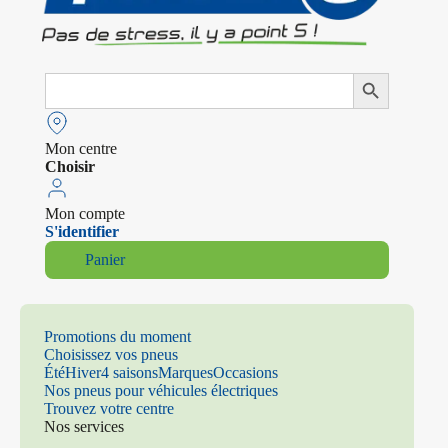
Search
Search Button
for:
Mon centre
Choisir
Mon compte
S'identifier
Panier
Promotions du moment
Choisissez vos pneus
Été
Hiver
4 saisons
Marques
Occasions
Nos pneus pour véhicules électriques
Trouvez votre centre
Nos services