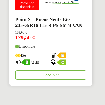
Point S – Pneus Neufs Été
235/65R16 115 R PS SST3 VAN
189,60
€
129,50
€
Disponible
Été
72 dB
Découvrir