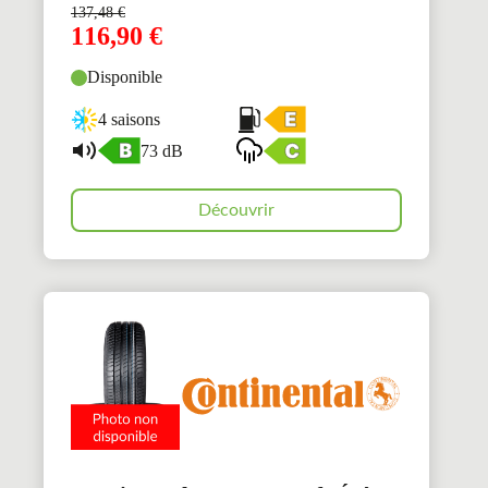
137,48
€
116,90
€
Disponible
4 saisons
73 dB
Découvrir