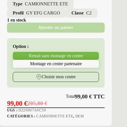
Type
CAMIONNETTE ETE
Profil
GY EFG CARGO
Classe
C2
1 en stock
Ajouter au panier
Option :
Retrait sans montage en centre
Montage en centre partenaire
Choisir mon centre
99,00
€
TTC
Total
99,00
€
205,80
€
Le
Le
UGS :
D220807A0C59
prix
prix
CATÉGORIES :
CAMIONNETTE ETE
,
DEM
initial
actuel