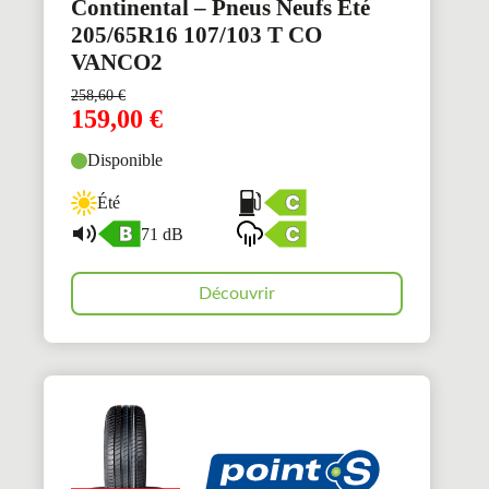
Continental – Pneus Neufs Été
205/65R16 107/103 T CO
VANCO2
258,60
€
159,00
€
Disponible
Été
71 dB
Découvrir