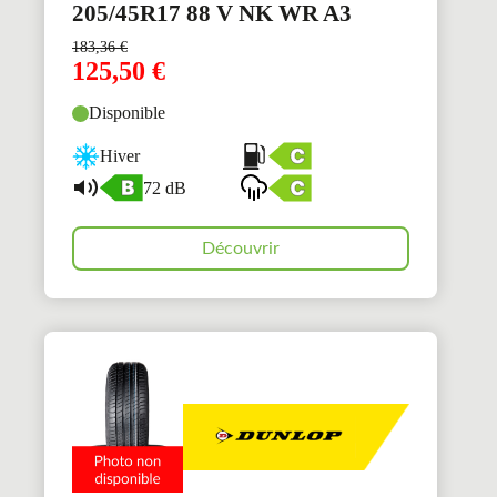
205/45R17 88 V NK WR A3
183,36
€
125,50
€
Disponible
Hiver
72 dB
Découvrir