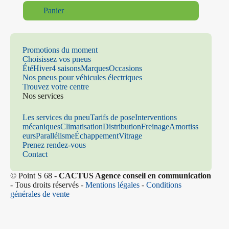
Panier
Promotions du moment
Choisissez vos pneus
Été
Hiver
4 saisons
Marques
Occasions
Nos pneus pour véhicules électriques
Trouvez votre centre
Nos services
Les services du pneu
Tarifs de pose
Interventions
mécaniques
Climatisation
Distribution
Freinage
Amortiss
eurs
Parallélisme
Échappement
Vitrage
Prenez rendez-vous
Contact
© Point S 68 -
CACTUS Agence conseil en communication
- Tous droits réservés -
Mentions légales
-
Conditions
générales de vente