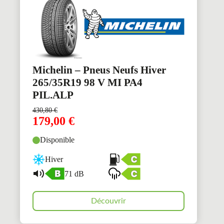
Michelin – Pneus Neufs Hiver
265/35R19 98 V MI PA4
PIL.ALP
430,80
€
179,00
€
Disponible
Hiver
71 dB
Découvrir