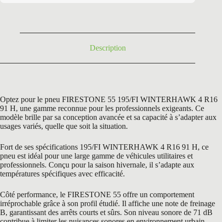
était :
est :
155,40 €.
99,90 €.
Description
Optez pour le pneu FIRESTONE 55 195/FI WINTERHAWK 4 R16
91 H, une gamme reconnue pour les professionnels exigeants. Ce
modèle brille par sa conception avancée et sa capacité à s’adapter aux
usages variés, quelle que soit la situation.
Fort de ses spécifications 195/FI WINTERHAWK 4 R16 91 H, ce
pneu est idéal pour une large gamme de véhicules utilitaires et
professionnels. Conçu pour la saison hivernale, il s’adapte aux
températures spécifiques avec efficacité.
Côté performance, le FIRESTONE 55 offre un comportement
irréprochable grâce à son profil étudié. Il affiche une note de freinage
B, garantissant des arrêts courts et sûrs. Son niveau sonore de 71 dB
contribue à limiter les nuisances sonores en environnement urbain.