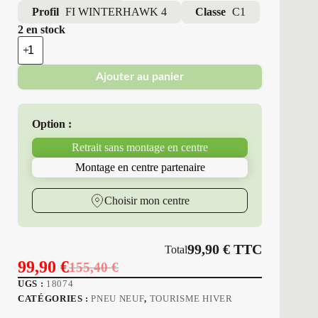
Profil
FI WINTERHAWK 4
Classe
C1
2 en stock
quantité
de
Firestone
Ajouter au panier
-
Pneus
Neufs
Hiver
Option :
195/55R16
91
Retrait sans montage en centre
H
FI
Montage en centre partenaire
WINTERHAWK
4
Choisir mon centre
99,90
€
TTC
Total
99,90
€
155,40
€
Le
Le
UGS :
18074
prix
prix
CATÉGORIES :
PNEU NEUF
,
TOURISME HIVER
initial
actuel