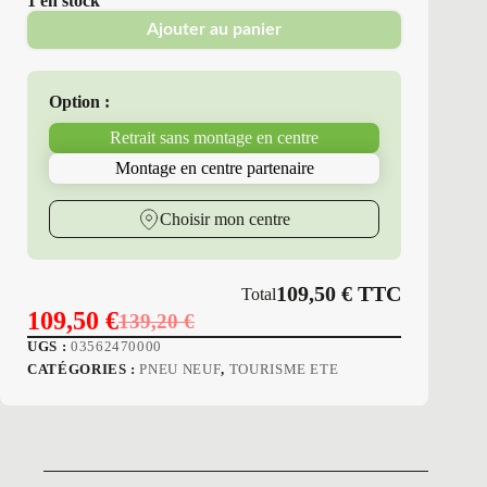
1 en stock
Ajouter au panier
Option :
Retrait sans montage en centre
Montage en centre partenaire
Choisir mon centre
109,50
€
TTC
Total
109,50
€
139,20
€
Le
Le
UGS :
03562470000
prix
prix
CATÉGORIES :
PNEU NEUF
,
TOURISME ETE
initial
actuel
était :
est :
139,20 €.
109,50 €.