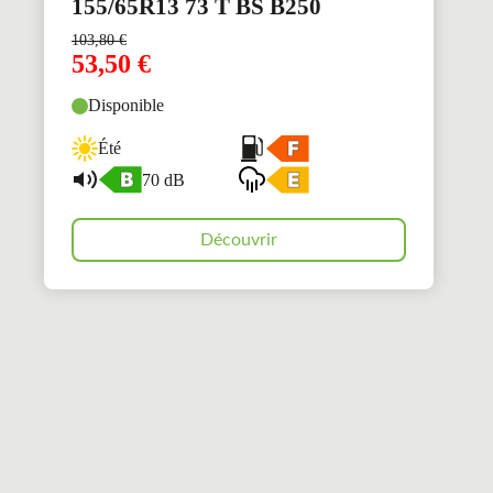
155/65R13 73 T BS B250
103,80
€
53,50
€
Disponible
Été
70 dB
Découvrir