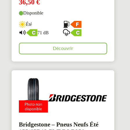
36,50
€
Disponible
Été
71 dB
Découvrir
Bridgestone – Pneus Neufs Été