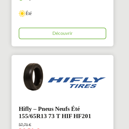
Été
Découvrir
Hifly – Pneus Neufs Été
155/65R13 73 T HIF HF201
57,71
€