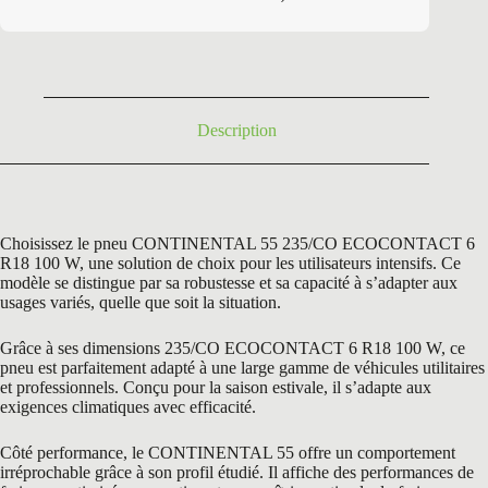
initial
actuel
était :
est :
280,80 €.
89,00 €.
Description
Choisissez le pneu CONTINENTAL 55 235/CO ECOCONTACT 6
R18 100 W, une solution de choix pour les utilisateurs intensifs. Ce
modèle se distingue par sa robustesse et sa capacité à s’adapter aux
usages variés, quelle que soit la situation.
Grâce à ses dimensions 235/CO ECOCONTACT 6 R18 100 W, ce
pneu est parfaitement adapté à une large gamme de véhicules utilitaires
et professionnels. Conçu pour la saison estivale, il s’adapte aux
exigences climatiques avec efficacité.
Côté performance, le CONTINENTAL 55 offre un comportement
irréprochable grâce à son profil étudié. Il affiche des performances de