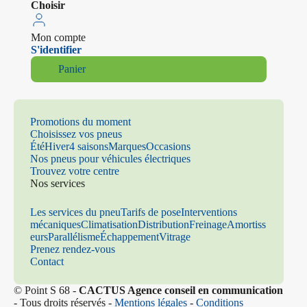
Choisir
Mon compte
S'identifier
Panier
Promotions du moment
Choisissez vos pneus
Été
Hiver
4 saisons
Marques
Occasions
Nos pneus pour véhicules électriques
Trouvez votre centre
Nos services
Les services du pneu
Tarifs de pose
Interventions
mécaniques
Climatisation
Distribution
Freinage
Amortiss
eurs
Parallélisme
Échappement
Vitrage
Prenez rendez-vous
Contact
© Point S 68 -
CACTUS Agence conseil en communication
- Tous droits réservés -
Mentions légales
-
Conditions