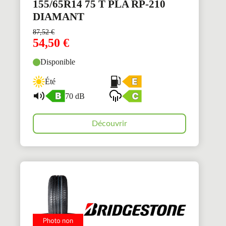
155/65R14 75 T PLA RP-210
DIAMANT
87,52
€
54,50
€
Disponible
Été
70 dB
Découvrir