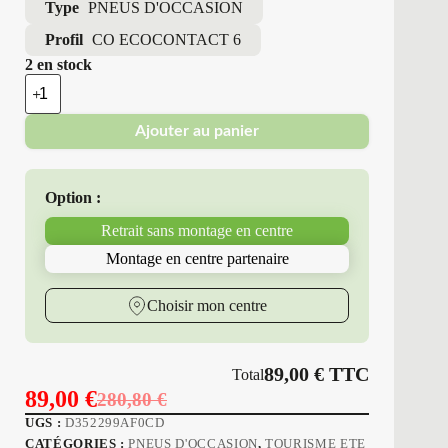
Type
PNEUS D'OCCASION
Profil
CO ECOCONTACT 6
2 en stock
quantité
de
Continental
Ajouter au panier
-
Pneu
Occasion
Été
Option :
235/55R18
100
Retrait sans montage en centre
W
CO
Montage en centre partenaire
ECOCONTACT
6
Choisir mon centre
89,00
€
TTC
Total
89,00
€
280,80
€
Le
Le
UGS :
D352299AF0CD
prix
prix
CATÉGORIES :
PNEUS D'OCCASION
,
TOURISME ETE