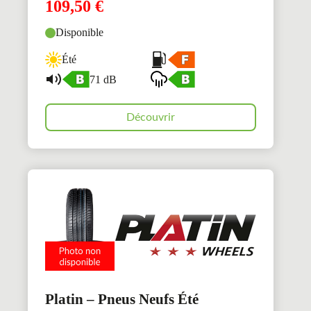
109,50
€
Disponible
Été
71 dB
Découvrir
Platin – Pneus Neufs Été