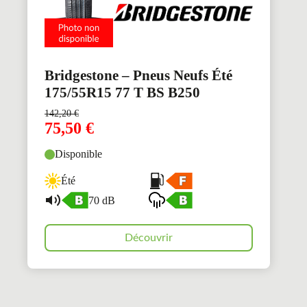
Bridgestone – Pneus Neufs Été
175/55R15 77 T BS B250
142,20
€
75,50
€
Disponible
Été
70 dB
Découvrir