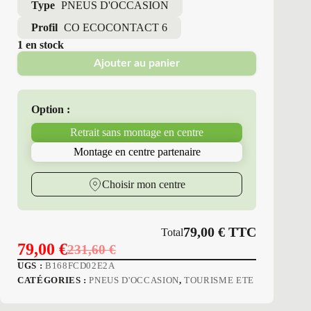
Type
PNEUS D'OCCASION
Profil
CO ECOCONTACT 6
1 en stock
Ajouter au panier
Option :
Retrait sans montage en centre
Montage en centre partenaire
Choisir mon centre
79,00
€
TTC
Total
79,00
€
231,60
€
Le
Le
UGS :
B168FCD02E2A
prix
prix
CATÉGORIES :
PNEUS D'OCCASION
,
TOURISME ETE
initial
actuel