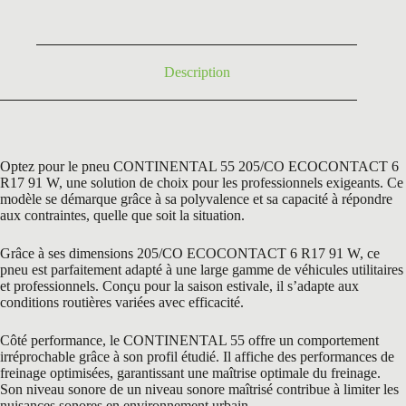
était :
est :
231,60 €.
79,00 €.
Description
Optez pour le pneu CONTINENTAL 55 205/CO ECOCONTACT 6
R17 91 W, une solution de choix pour les professionnels exigeants. Ce
modèle se démarque grâce à sa polyvalence et sa capacité à répondre
aux contraintes, quelle que soit la situation.
Grâce à ses dimensions 205/CO ECOCONTACT 6 R17 91 W, ce
pneu est parfaitement adapté à une large gamme de véhicules utilitaires
et professionnels. Conçu pour la saison estivale, il s’adapte aux
conditions routières variées avec efficacité.
Côté performance, le CONTINENTAL 55 offre un comportement
irréprochable grâce à son profil étudié. Il affiche des performances de
freinage optimisées, garantissant une maîtrise optimale du freinage.
Son niveau sonore de un niveau sonore maîtrisé contribue à limiter les
nuisances sonores en environnement urbain.