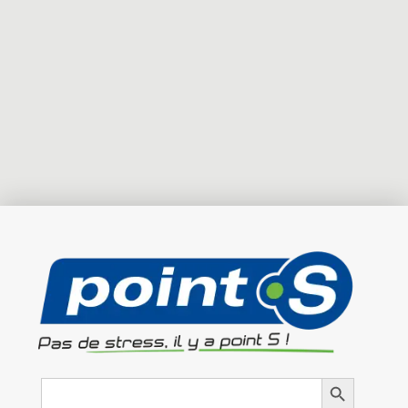
Search
Search Button
for: