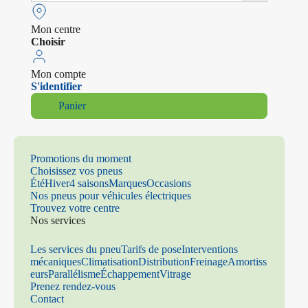
Mon centre
Choisir
Mon compte
S'identifier
Panier
Promotions du moment
Choisissez vos pneus
Été
Hiver
4 saisons
Marques
Occasions
Nos pneus pour véhicules électriques
Trouvez votre centre
Nos services
Les services du pneu
Tarifs de pose
Interventions
mécaniques
Climatisation
Distribution
Freinage
Amortiss
eurs
Parallélisme
Échappement
Vitrage
Prenez rendez-vous
Contact