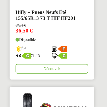
Hifly – Pneus Neufs Été
155/65R13 73 T HIF HF201
57,71
€
36,50
€
Disponible
Été
71 dB
Découvrir