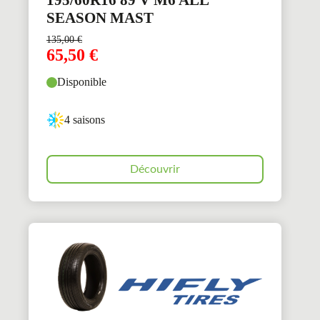
195/60R16 89 V M6 ALL
SEASON MAST
135,00
€
65,50
€
Disponible
4 saisons
Découvrir