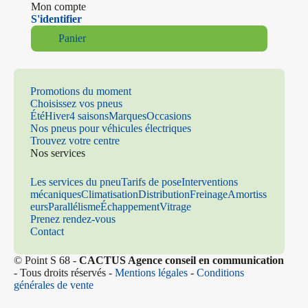
Mon compte
S'identifier
Panier
Promotions du moment
Choisissez vos pneus
Été
Hiver
4 saisons
Marques
Occasions
Nos pneus pour véhicules électriques
Trouvez votre centre
Nos services
Les services du pneu
Tarifs de pose
Interventions
mécaniques
Climatisation
Distribution
Freinage
Amortiss
eurs
Parallélisme
Échappement
Vitrage
Prenez rendez-vous
Contact
© Point S 68 -
CACTUS Agence conseil en communication
- Tous droits réservés -
Mentions légales
-
Conditions
générales de vente