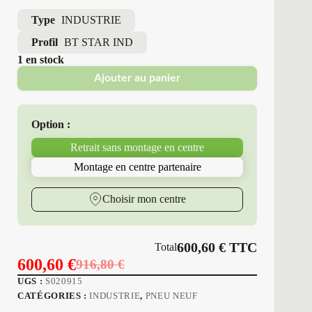
Type
INDUSTRIE
Profil
BT STAR IND
1 en stock
Ajouter au panier
Option :
Retrait sans montage en centre
Montage en centre partenaire
Choisir mon centre
600,60
€
TTC
Total
600,60
€
916,80
€
Le
Le
UGS :
S020915
prix
prix
CATÉGORIES :
INDUSTRIE
,
PNEU NEUF
initial
actuel