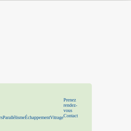
Prenez
rendez-
vous
Contact
rs
Parallélisme
Échappement
Vitrage