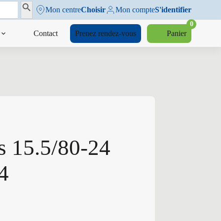
Search Button
Mon centre
Choisir
Mon compte
S'identifier
0
Contact
Prenez rendez-vous
Panier
s 15.5/80-24
4