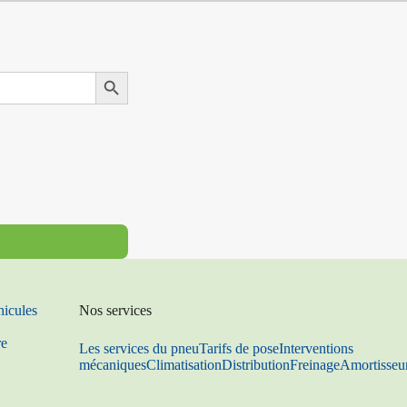
Search Button
hicules
Nos services
re
Les services du pneu
Tarifs de pose
Interventions
mécaniques
Climatisation
Distribution
Freinage
Amortisseu