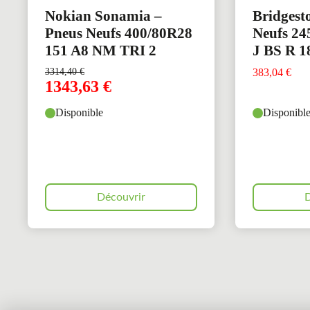
Nokian Sonamia –
Bridgest
Pneus Neufs 400/80R28
Neufs 24
151 A8 NM TRI 2
J BS R 1
3314,40
€
383,04
€
1343,63
€
Disponible
Disponibl
Découvrir
D