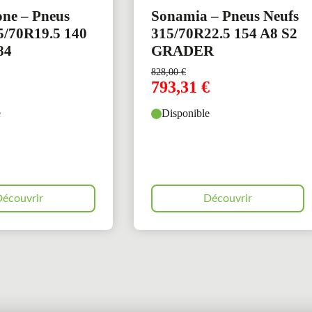
one – Pneus
Sonamia – Pneus Neufs
5/70R19.5 140
315/70R22.5 154 A8 S2
84
GRADER
828,00
€
793,31
€
e
Disponible
écouvrir
Découvrir