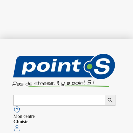
Search
Search Button
for:
Mon centre
Choisir