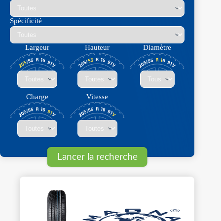
Spécificité
Largeur
Hauteur
Diamètre
Charge
Vitesse