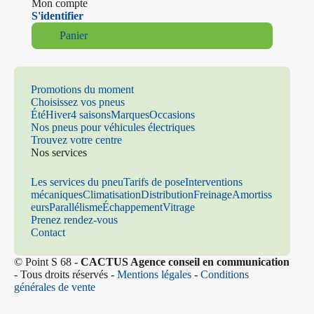
Mon compte
S'identifier
Panier
Promotions du moment
Choisissez vos pneus
Été
Hiver
4 saisons
Marques
Occasions
Nos pneus pour véhicules électriques
Trouvez votre centre
Nos services
Les services du pneu
Tarifs de pose
Interventions
mécaniques
Climatisation
Distribution
Freinage
Amortiss
eurs
Parallélisme
Échappement
Vitrage
Prenez rendez-vous
Contact
© Point S 68 -
CACTUS Agence conseil en communication
- Tous droits réservés -
Mentions légales
-
Conditions
générales de vente