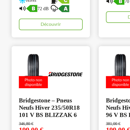
Hiver
70
72 dB
D
Découvrir
Bridgestone – Pneus
Bridgest
Neufs Hiver 235/50R18
Neufs Hi
101 V BS BLIZZAK 6
96 V BS
346,80
€
381,00
€