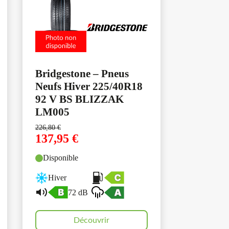
Bridgestone – Pneus
Neufs Hiver 225/40R18
92 V BS BLIZZAK
LM005
226,80
€
137,95
€
Disponible
Hiver
72 dB
Découvrir