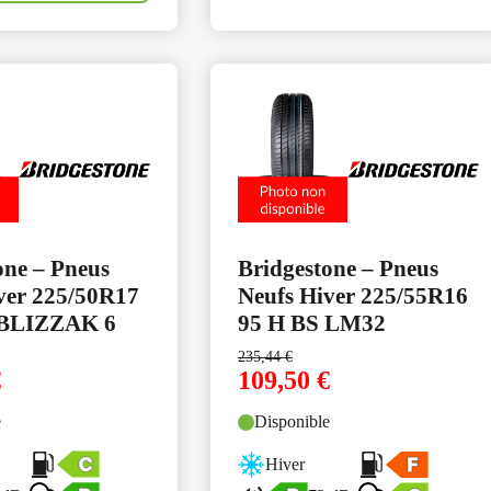
one – Pneus
Bridgestone – Pneus
ver 225/50R17
Neufs Hiver 225/55R16
 BLIZZAK 6
95 H BS LM32
235,44
€
€
109,50
€
e
Disponible
Hiver