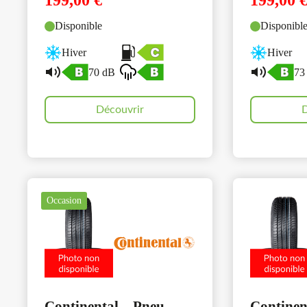
199,00
€
199,00
Disponible
Disponibl
Hiver
Hiver
70 dB
73
Découvrir
D
Occasion
Continental – Pneu
Continen