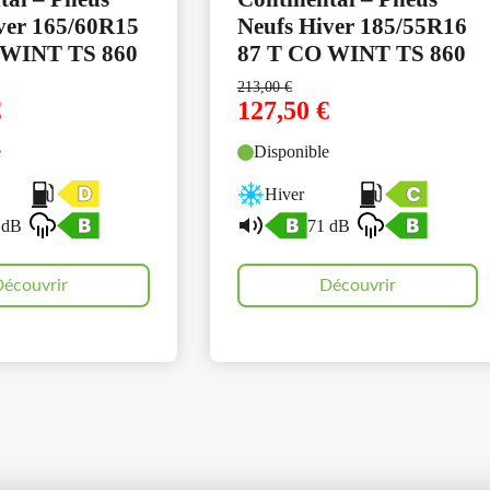
ver 165/60R15
Neufs Hiver 185/55R16
 WINT TS 860
87 T CO WINT TS 860
213,00
€
€
127,50
€
e
Disponible
Hiver
 dB
71 dB
écouvrir
Découvrir