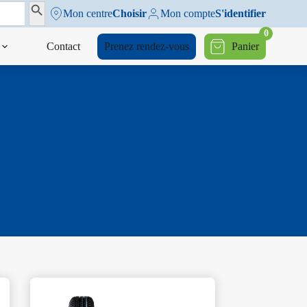
Search Button
Mon centre
Choisir
Mon compte
S'identifier
0
Contact
Prenez rendez-vous
Panier