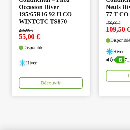
Occasion Hiver
Neufs Hi
195/65R16 92 H CO
77 T CO
WINTCTC TS870
156,60
€
109,50
216,00
€
55,00
€
Disponibl
Disponible
Hiver
71
Hiver
D
Découvrir