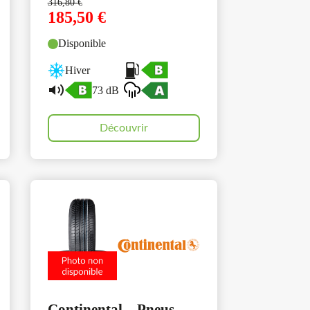
316,80
€
185,50
€
Disponible
Hiver
73 dB
Découvrir
Continental – Pneus