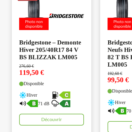
Bridgestone – Demonte
Bridgest
Hiver 205/40R17 84 V
Neufs Hi
BS BLIZZAK LM005
82 T BS
LM005
276,60
€
119,50
€
192,60
€
99,50
€
Disponible
Disponibl
Hiver
Hiver
71 dB
70
Découvrir
D