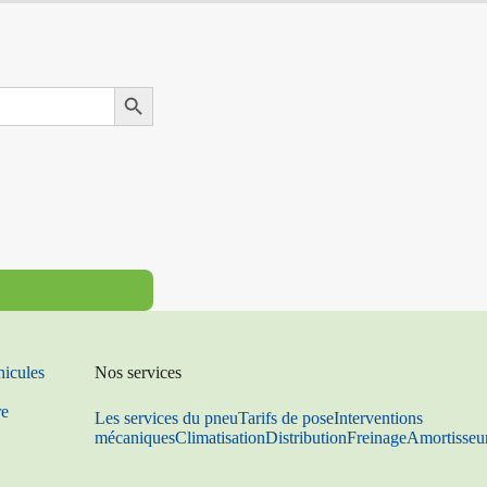
Search Button
hicules
Nos services
re
Les services du pneu
Tarifs de pose
Interventions
mécaniques
Climatisation
Distribution
Freinage
Amortisseu