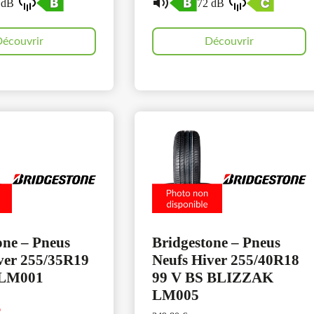
 dB
72 dB
écouvrir
Découvrir
one – Pneus
Bridgestone – Pneus
ver 255/35R19
Neufs Hiver 255/40R18
 LM001
99 V BS BLIZZAK
LM005