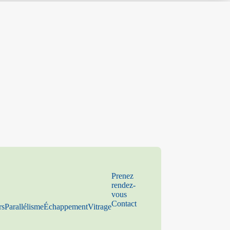
Prenez
rendez-
vous
Contact
rs
Parallélisme
Échappement
Vitrage