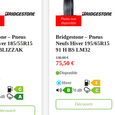
one – Pneus
Bridgestone – Pneus
ver 185/55R15
Neufs Hiver 195/65R15
 BLIZZAK
91 H BS LM32
138,00
€
75,50
€
Disponible
e
Hiver
70 dB
 dB
Découvrir
écouvrir