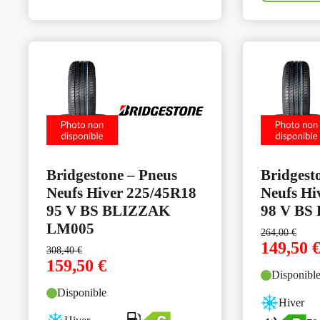
Bridgestone – Pneus
Bridgest
Neufs Hiver 225/45R18
Neufs Hi
95 V BS BLIZZAK
98 V BS
LM005
264,00
€
149,50
308,40
€
159,50
€
Disponibl
Disponible
Hiver