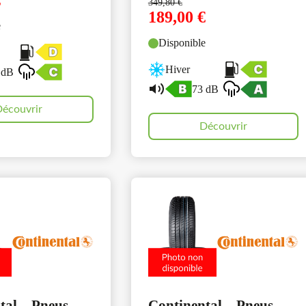
€
349,80
€
189,00
€
e
Disponible
Hiver
 dB
73 dB
écouvrir
Découvrir
tal – Pneus
Continental – Pneus