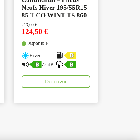
Neufs Hiver 195/55R15
85 T CO WINT TS 860
213,00
€
124,50
€
Disponible
Hiver
72 dB
Découvrir