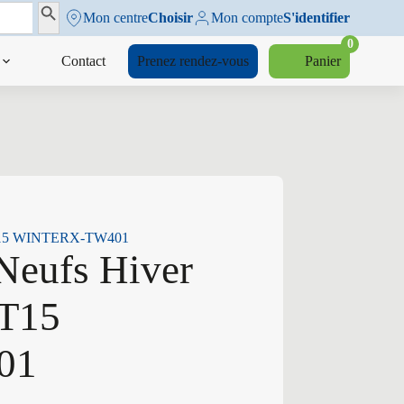
Search Button
Mon centre
Choisir
Mon compte
S'identifier
0
Contact
Prenez rendez-vous
Panier
V T15 WINTERX-TW401
 Neufs Hiver
 T15
01