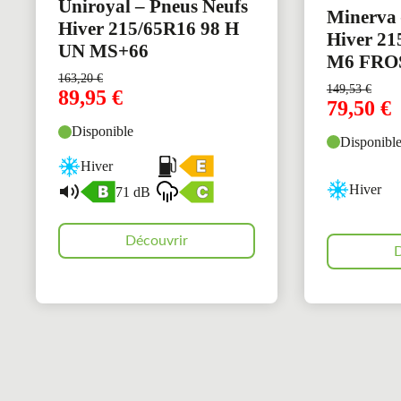
Uniroyal – Pneus Neufs
Minerva 
Hiver 215/65R16 98 H
Hiver 21
UN MS+66
M6 FRO
163,20
€
149,53
€
89,95
€
79,50
€
Disponible
Disponibl
Hiver
Hiver
71 dB
Découvrir
D