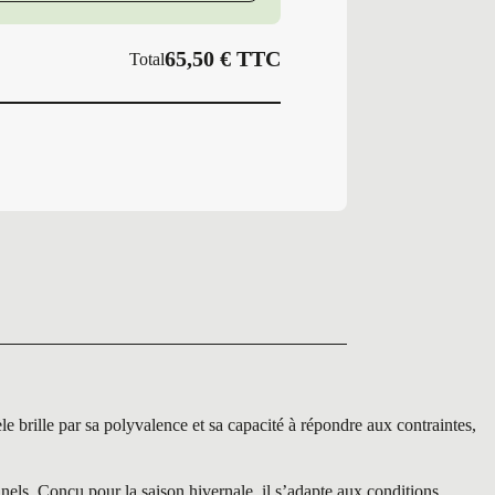
65,50
€
TTC
Total
le par sa polyvalence et sa capacité à répondre aux contraintes,
ls. Conçu pour la saison hivernale, il s’adapte aux conditions