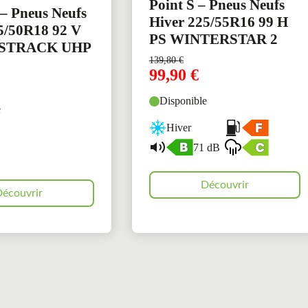
Point S – Pneus Neufs
– Pneus Neufs
Hiver 225/55R16 99 H
5/50R18 92 V
PS WINTERSTAR 2
STRACK UHP
139,80
€
99,90
€
Disponible
e
Hiver
71 dB
Découvrir
écouvrir