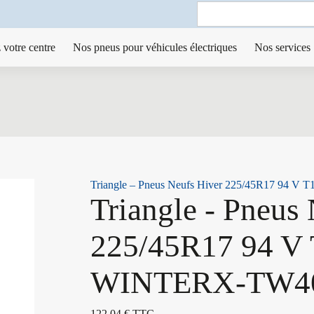
Search
for:
 votre centre
Nos pneus pour véhicules électriques
Nos services
Triangle – Pneus Neufs Hiver 225/45R17 94 
Triangle - Pneus
225/45R17 94 V
WINTERX-TW4
122,04
€
TTC