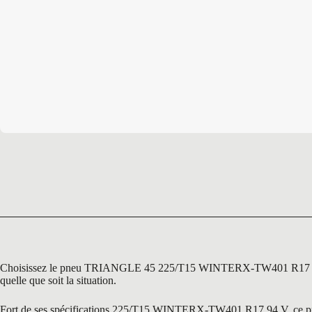
Choisissez le pneu TRIANGLE 45 225/T15 WINTERX-TW401 R17 94 V, un
quelle que soit la situation.
Fort de ses spécifications 225/T15 WINTERX-TW401 R17 94 V, ce pneu es