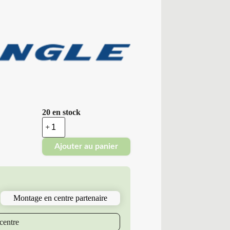
20 en stock
quantité
de
Triangle
Ajouter au panier
-
Pneus
Neufs
Hiver
225/45R17
94
Montage en centre partenaire
V
T15
WINTERX-
centre
TW401