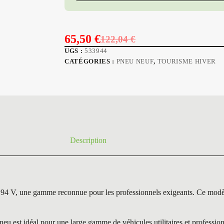
65,50
€
122,04
€
Le
Le
UGS :
533944
prix
prix
CATÉGORIES :
PNEU NEUF
,
TOURISME HIVER
initial
actuel
était :
est :
122,04 €.
65,50 €.
Description
e gamme reconnue pour les professionnels exigeants. Ce modèle bril
t idéal pour une large gamme de véhicules utilitaires et professionne