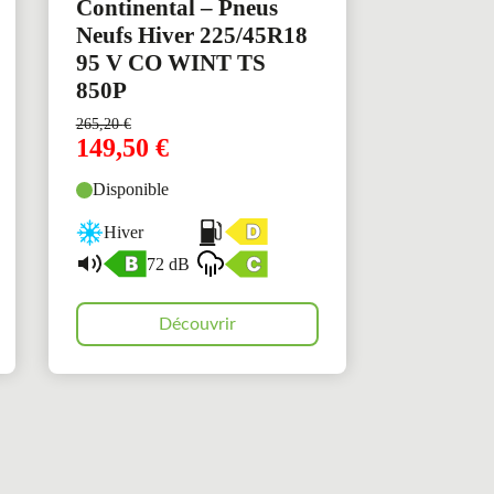
Continental – Pneus
Neufs Hiver 225/45R18
95 V CO WINT TS
850P
265,20
€
149,50
€
Disponible
Hiver
72 dB
Découvrir