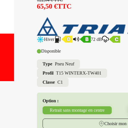
65,50
€
TTC
Hiver
72 dB
Disponible
Type
Pneu Neuf
Profil
T15 WINTERX-TW401
Classe
C1
Option :
Retrait sans montage en centre
Choisir mon 