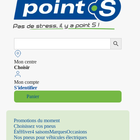
Search
Search Button
for:
Mon centre
Choisir
Mon compte
S'identifier
Panier
Promotions du moment
Choisissez vos pneus
Été
Hiver
4 saisons
Marques
Occasions
Nos pneus pour véhicules électriques