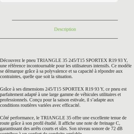
était :
est :
120,96 €.
89,95 €.
Description
Découvrez le pneu TRIANGLE 35 245/T15 SPORTEX R19 93 Y,
une référence incontournable pour les utilisateurs intensifs. Ce modèle
se démarque grâce à sa polyvalence et sa capacité à répondre aux
contraintes, quelle que soit la situation.
Grâce à ses dimensions 245/T15 SPORTEX R19 93 Y, ce pneu est
parfaitement adapté à une large gamme de véhicules utilitaires et
professionnels. Conçu pour la saison estivale, il s’adapte aux
conditions routières variées avec efficacité.
Côté performance, le TRIANGLE 35 offre une excellente tenue de
route grâce à son profil étudié. Il affiche une note de freinage C,
garantissant des arrêts courts et sûrs. Son niveau sonore de 72 dB
contribue à un confort de conduite agréable.