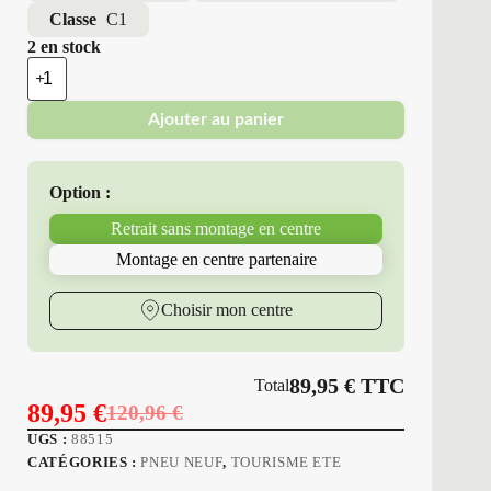
Classe
C1
2 en stock
quantité
de
Triangle
Ajouter au panier
-
Pneus
Neufs
Été
Option :
245/35R19
93
Retrait sans montage en centre
Y
T15
Montage en centre partenaire
SPORTEX
Choisir mon centre
89,95
€
TTC
Total
89,95
€
120,96
€
Le
Le
UGS :
88515
prix
prix
CATÉGORIES :
PNEU NEUF
,
TOURISME ETE
initial
actuel