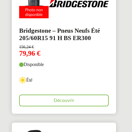
Bridgestone – Pneus Neufs Été
205/60R15 91 H BS ER300
156,24
€
79,96
€
Disponible
Été
Découvrir