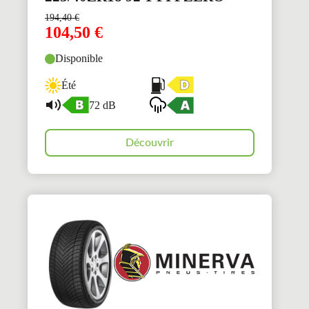
194,40
€
104,50
€
Disponible
Été
72 dB
Découvrir