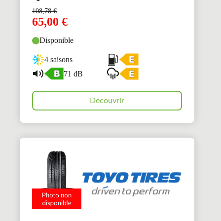
108,78
€
65,00
€
Disponible
4 saisons
71 dB
Découvrir