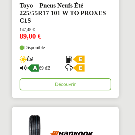
Toyo – Pneus Neufs Été
225/55R17 101 W TO PROXES
C1S
147,48
€
89,00
€
Disponible
Été
69 dB
Découvrir