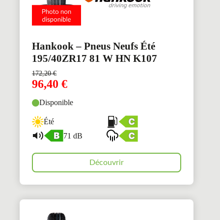
Hankook – Pneus Neufs Été
195/40ZR17 81 W HN K107
172,20
€
96,40
€
Disponible
Été
71 dB
Découvrir