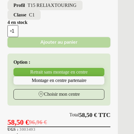
Profil
T15 RELIAXTOURING
Classe
C1
4 en stock
quantité
de
Triangle
Ajouter au panier
-
Pneus
Neufs
Été
Option :
195/55R15
85
Retrait sans montage en centre
V
T15
Montage en centre partenaire
RELIAXTOURING
Choisir mon centre
58,50
€
TTC
Total
58,50
€
96,96
€
Le
Le
UGS :
3003493
prix
prix