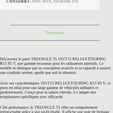
CATÉGORIES :
PNEU NEUF
,
TOURISME ETE
initial
actuel
était :
est :
96,96 €.
58,50 €.
Description
Découvrez le pneu TRIANGLE 55 195/T15 RELIAXTOURING
R15 85 V, une gamme reconnue pour les utilisateurs intensifs. Ce
modèle se distingue par sa conception avancée et sa capacité à assurer
une conduite sereine, quelle que soit la situation.
Avec ses caractéristiques 195/T15 RELIAXTOURING R15 85 V, ce
pneu est idéal pour une large gamme de véhicules utilitaires et
professionnels. Conçu pour la saison estivale, il s’adapte aux
températures spécifiques avec efficacité.
Côté performance, le TRIANGLE 55 offre un comportement
irréprochable grâce à son profil étudié. Il affiche une note de freinage