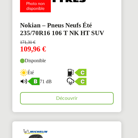
Nokian – Pneus Neufs Été
235/70R16 106 T NK HT SUV
171,31
€
109,96
€
Disponible
Été
71 dB
Découvrir