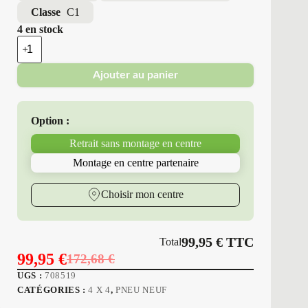
Classe
C1
4 en stock
quantité
de
Triangle
Ajouter au panier
-
Pneus
Neufs
4
Option :
Saisons
235/65R17
Retrait sans montage en centre
108
W
Montage en centre partenaire
T15
SEASONX
Choisir mon centre
99,95
€
TTC
Total
99,95
€
172,68
€
Le
Le
UGS :
708519
prix
prix
CATÉGORIES :
4 X 4
,
PNEU NEUF
initial
actuel