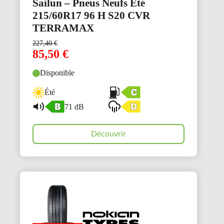
Sailun – Pneus Neufs Été
215/60R17 96 H S20 CVR
TERRAMAX
227,40
€
85,50
€
Disponible
Été
71 dB
Découvrir