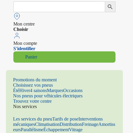
Search
Search Button
for:
Mon centre
Choisir
Mon compte
S'identifier
Panier
Promotions du moment
Choisissez vos pneus
Été
Hiver
4 saisons
Marques
Occasions
Nos pneus pour véhicules électriques
Trouvez votre centre
Nos services
Les services du pneu
Tarifs de pose
Interventions
mécaniques
Climatisation
Distribution
Freinage
Amortiss
eurs
Parallélisme
Échappement
Vitrage