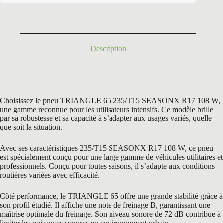
était :
est :
172,68 €.
99,95 €.
Description
Choisissez le pneu TRIANGLE 65 235/T15 SEASONX R17 108 W,
une gamme reconnue pour les utilisateurs intensifs. Ce modèle brille
par sa robustesse et sa capacité à s’adapter aux usages variés, quelle
que soit la situation.
Avec ses caractéristiques 235/T15 SEASONX R17 108 W, ce pneu
est spécialement conçu pour une large gamme de véhicules utilitaires et
professionnels. Conçu pour toutes saisons, il s’adapte aux conditions
routières variées avec efficacité.
Côté performance, le TRIANGLE 65 offre une grande stabilité grâce à
son profil étudié. Il affiche une note de freinage B, garantissant une
maîtrise optimale du freinage. Son niveau sonore de 72 dB contribue à
limiter les nuisances sonores en environnement urbain.