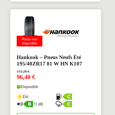
Hankook – Pneus Neufs Été
195/40ZR17 81 W HN K107
172,20
€
96,40
€
Disponible
Été
71 dB