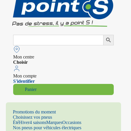
Search
Search Button
for:
Mon centre
Choisir
Mon compte
S'identifier
Panier
Promotions du moment
Choisissez vos pneus
Été
Hiver
4 saisons
Marques
Occasions
Nos pneus pour véhicules électriques