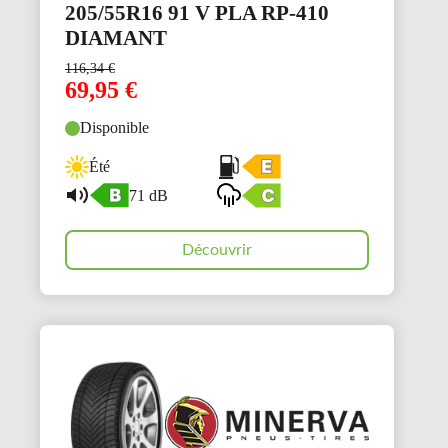
205/55R16 91 V PLA RP-410
DIAMANT
116,34
€
69,95
€
Disponible
Été
71 dB
Découvrir