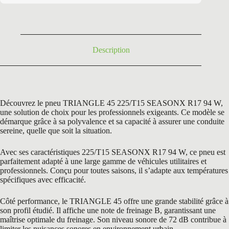
était :
est :
121,56 €.
69,95 €.
Description
Découvrez le pneu TRIANGLE 45 225/T15 SEASONX R17 94 W,
une solution de choix pour les professionnels exigeants. Ce modèle se
démarque grâce à sa polyvalence et sa capacité à assurer une conduite
sereine, quelle que soit la situation.
Avec ses caractéristiques 225/T15 SEASONX R17 94 W, ce pneu est
parfaitement adapté à une large gamme de véhicules utilitaires et
professionnels. Conçu pour toutes saisons, il s’adapte aux températures
spécifiques avec efficacité.
Côté performance, le TRIANGLE 45 offre une grande stabilité grâce à
son profil étudié. Il affiche une note de freinage B, garantissant une
maîtrise optimale du freinage. Son niveau sonore de 72 dB contribue à
limiter les nuisances sonores en environnement urbain.