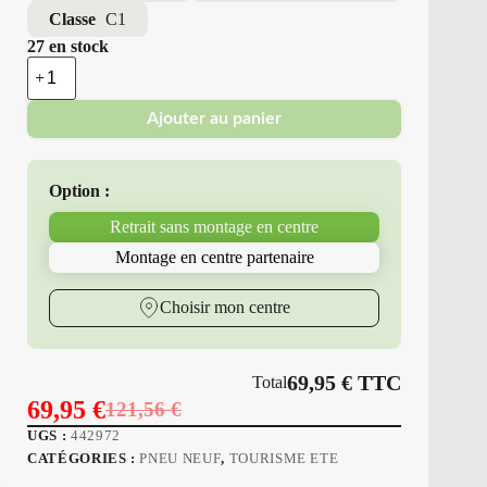
Classe
C1
27 en stock
quantité
de
Triangle
Ajouter au panier
-
Pneus
Neufs
4
Option :
Saisons
225/45R17
Retrait sans montage en centre
94
W
Montage en centre partenaire
T15
SEASONX
Choisir mon centre
69,95
€
TTC
Total
69,95
€
121,56
€
Le
Le
UGS :
442972
prix
prix
CATÉGORIES :
PNEU NEUF
,
TOURISME ETE
initial
actuel