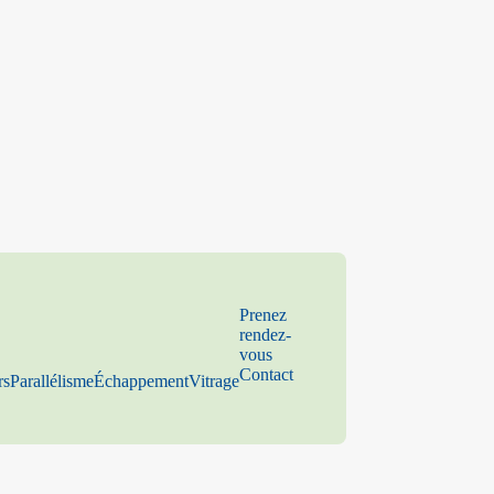
Prenez
rendez-
vous
Contact
rs
Parallélisme
Échappement
Vitrage