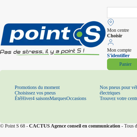
Search
for:
Mon centre
Choisir
Mon compte
S'identifier
Panier
Promotions du moment
Nos pneus pour vé
Choisissez vos pneus
électriques
Été
Hiver
4 saisons
Marques
Occasions
Trouvez votre cent
© Point S 68 -
CACTUS Agence conseil en communication
- Tous d