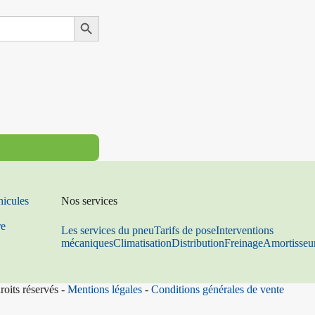
Search Button
hicules
Nos services
re
Les services du pneu
Tarifs de pose
Interventions
mécaniques
Climatisation
Distribution
Freinage
Amortisseu
roits réservés -
Mentions légales
-
Conditions générales de vente