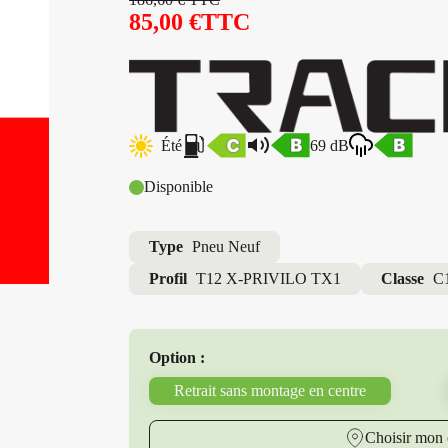
85,00
€
TTC
Été
69 dB
Disponible
Type
Pneu Neuf
Profil
T12 X-PRIVILO TX1
Classe
C
Option :
Retrait sans montage en centre
Choisir mon 