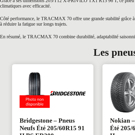
Grâce à ses dimensions 205/T12 X-PRIVILO TX1 R15 96 T, ce pneu est pa
climatiques avec efficacité.
Côté performance, le TRACMAX 70 offre une grande stabilité grâce à son
à réduire la fatigue sur longs trajets.
En résumé, le TRACMAX 70 combine durabilité, adaptabilité saisonnière e
Les pneus
Bridgestone – Pneus
Nokian –
Neufs Été 205/60R15 91
Été 205/