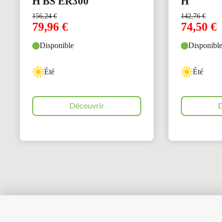
H BS ER300
H
156,24
€
142,76
€
79,96
€
74,50
€
Disponible
Disponibl
Été
Été
Découvrir
D