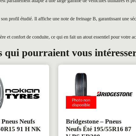
rfaitement adapté à une large gamme de véhicules utilitaires et profe
 profil étudié. Il affiche une note de freinage B, garantissant une sé
t confort de conduite, ce qui en fait un atout essentiel pour votre act
 qui pourraient vous intéresse
 Pneus Neufs
Bridgestone – Pneus
60R15 91 H NK
Neufs Été 195/55R16 87