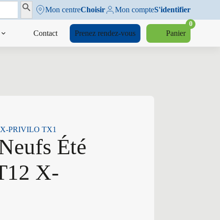
Search Button
Mon centre
Choisir
Mon compte
S'identifier
0
Contact
Prenez rendez-vous
Panier
12 X-PRIVILO TX1
Neufs Été
T12 X-