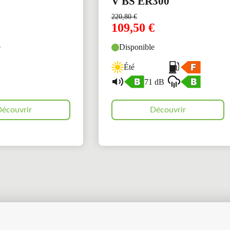
V BS ER300
220,80
€
109,50
€
e
Disponible
Été
71 dB
écouvrir
Découvrir