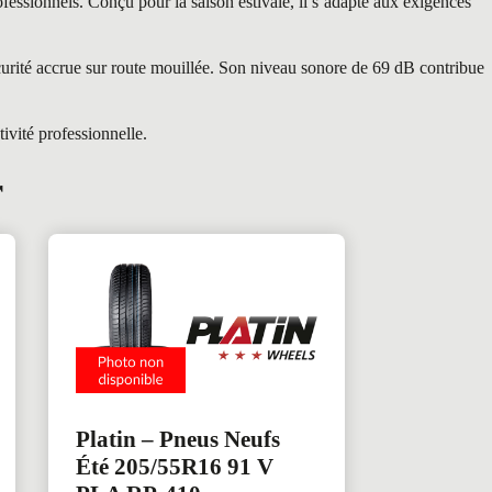
ssionnels. Conçu pour la saison estivale, il s’adapte aux exigences
curité accrue sur route mouillée. Son niveau sonore de 69 dB contribue
ivité professionnelle.
r
Platin – Pneus Neufs
Été 205/55R16 91 V