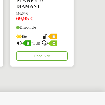
PLA RP-410
DIAMANT
116,34
€
69,95
€
Disponible
Été
71 dB
Découvrir