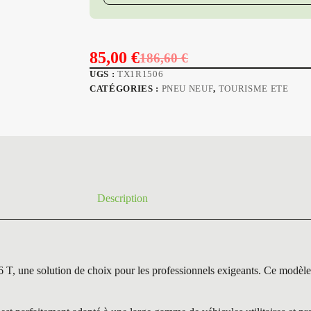
85,00
€
186,60
€
Le
Le
UGS :
TX1R1506
prix
prix
CATÉGORIES :
PNEU NEUF
,
TOURISME ETE
initial
actuel
était :
est :
186,60 €.
85,00 €.
Description
lution de choix pour les professionnels exigeants. Ce modèle brille