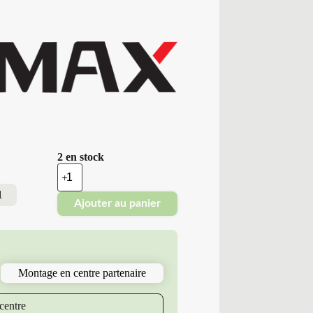
2 en stock
quantité
de
Tracmax
1
Ajouter au panier
-
Pneus
Neufs
Été
205/70R15
96
Montage en centre partenaire
T
T12
X-
centre
PRIVILO