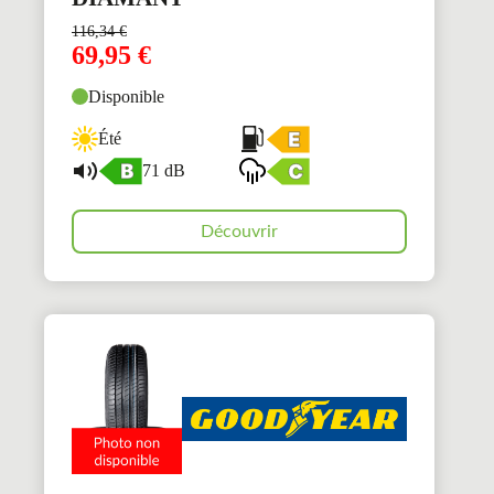
116,34
€
69,95
€
Disponible
Été
71 dB
Découvrir