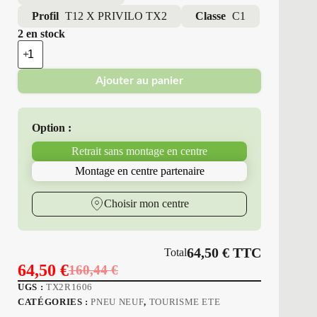
Profil
T12 X PRIVILO TX2
Classe
C1
2 en stock
quantité
de
Tracmax
Ajouter au panier
-
Pneus
Neufs
Été
Option :
185/60R16
86
Retrait sans montage en centre
H
T12
Montage en centre partenaire
X
PRIVILO
TX2
Choisir mon centre
64,50
€
TTC
Total
64,50
€
160,44
€
Le
Le
UGS :
TX2R1606
prix
prix
CATÉGORIES :
PNEU NEUF
,
TOURISME ETE
initial
actuel