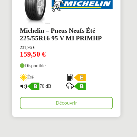
Michelin – Pneus Neufs Été
225/55R16 95 V MI PRIMHP
231,96
€
159,50
€
Disponible
Été
70 dB
Découvrir