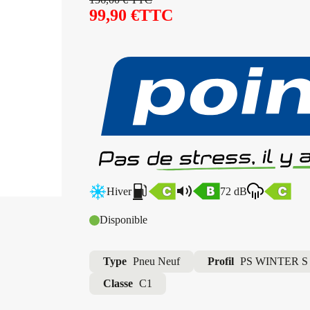
99,90
€
TTC
Hiver
72 dB
Disponible
Type
Pneu Neuf
Profil
PS WINTER S
Classe
C1