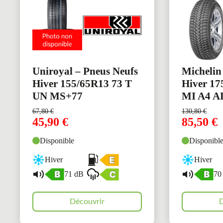
Uniroyal – Pneus Neufs
Michelin
Hiver 155/65R13 73 T
Hiver 17
UN MS+77
MI A4 A
67,80
€
130,80
€
45,90
€
85,50
€
Disponible
Disponibl
Hiver
Hiver
71 dB
70
Découvrir
D