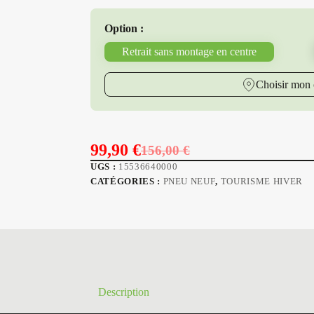
Option :
Retrait sans montage en centre
Choisir mon 
99,90
€
156,00
€
Le
Le
UGS :
15536640000
prix
prix
CATÉGORIES :
PNEU NEUF
,
TOURISME HIVER
initial
actuel
était :
est :
156,00 €.
99,90 €.
Description