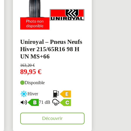
Uniroyal – Pneus Neufs
Hiver 215/65R16 98 H
UN MS+66
163,20
€
89,95
€
Disponible
Hiver
71 dB
Découvrir