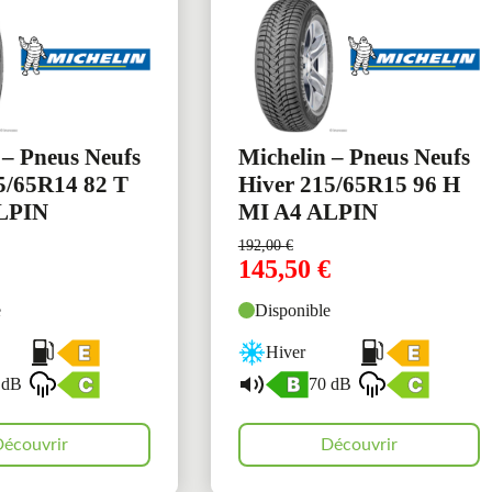
 – Pneus Neufs
Michelin – Pneus Neufs
5/65R14 82 T
Hiver 215/65R15 96 H
LPIN
MI A4 ALPIN
192,00
€
145,50
€
e
Disponible
Hiver
 dB
70 dB
écouvrir
Découvrir