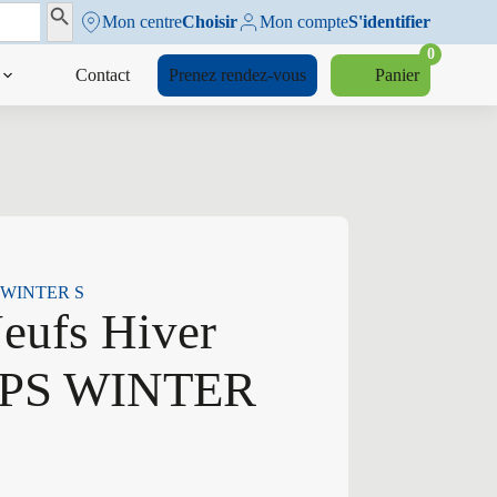
Search Button
Mon centre
Choisir
Mon compte
S'identifier
0
Contact
Prenez rendez-vous
Panier
PS WINTER S
Neufs Hiver
H PS WINTER