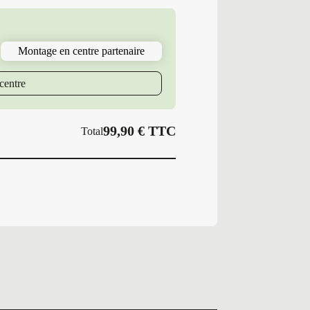
Pneus
Neufs
Hiver
215/60R16
Montage en centre partenaire
99
H
PS
centre
WINTER
S
99,90
€
TTC
Total