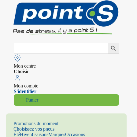
Search
Search Button
for:
Mon centre
Choisir
Mon compte
S'identifier
Panier
Promotions du moment
Choisissez vos pneus
Été
Hiver
4 saisons
Marques
Occasions