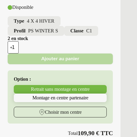
Disponible
Type
4 X 4 HIVER
Profil
PS WINTER S
Classe
C1
2 en stock
quantité
de
Point
Ajouter au panier
S
-
Pneus
Neufs
Option :
Hiver
205/55R17
Retrait sans montage en centre
95
V
Montage en centre partenaire
PS
WINTER
S
Choisir mon centre
109,90
€
TTC
Total