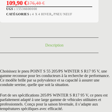
109,90
€
176,40
€
Le
Le
UGS :
15536600000
prix
prix
CATÉGORIES :
4 X 4 HIVER
,
PNEU NEUF
initial
actuel
était :
est :
176,40 €.
109,90 €.
Description
Choisissez le pneu POINT S 55 205/PS WINTER S R17 95 V, une
gamme reconnue pour les conducteurs à la recherche de performance.
Ce modèle brille par sa polyvalence et sa capacité à assurer une
conduite sereine, quelle que soit la situation.
Fort de ses spécifications 205/PS WINTER S R17 95 V, ce pneu est
parfaitement adapté à une large gamme de véhicules utilitaires et
professionnels. Conçu pour la saison hivernale, il s’adapte aux
températures spécifiques avec efficacité.