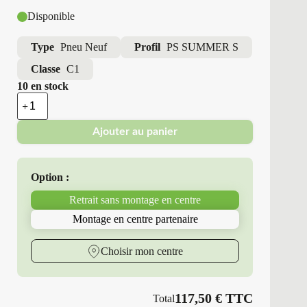
Disponible
Type
Pneu Neuf
Profil
PS SUMMER S
Classe
C1
10 en stock
quantité
de
Point
Ajouter au panier
S
-
Pneus
Neufs
Option :
Été
225/55R17
Retrait sans montage en centre
101
Y
Montage en centre partenaire
PS
SUMMER
S
Choisir mon centre
117,50
€
TTC
Total