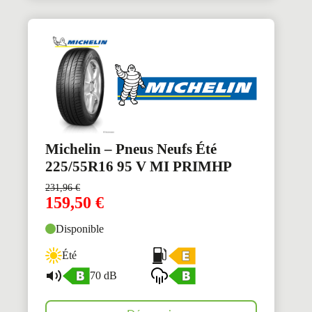
Michelin – Pneus Neufs Été
225/55R16 95 V MI PRIMHP
231,96
€
159,50
€
Disponible
Été
70 dB