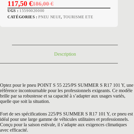
117,50
€
186,00
€
Le
Le
UGS :
15590020000
prix
prix
CATÉGORIES :
PNEU NEUF
,
TOURISME ETE
initial
actuel
était :
est :
186,00 €.
117,50 €.
Description
Optez pour le pneu POINT S 55 225/PS SUMMER S R17 101 Y, une
référence incontournable pour les professionnels exigeants. Ce modèle
brille par sa robustesse et sa capacité à s’adapter aux usages variés,
quelle que soit la situation.
Fort de ses spécifications 225/PS SUMMER S R17 101 Y, ce pneu est
idéal pour une large gamme de véhicules utilitaires et professionnels.
Conçu pour la saison estivale, il s’adapte aux exigences climatiques
avec efficacité.