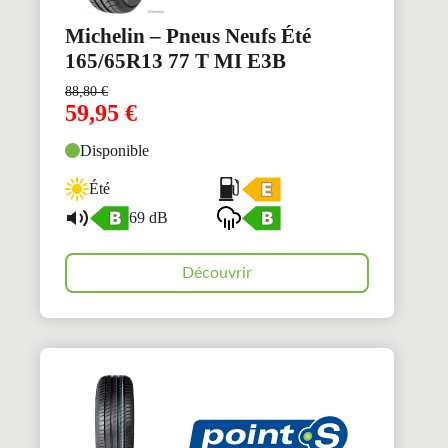
Michelin – Pneus Neufs Été
165/65R13 77 T MI E3B
88,80
€
59,95
€
Disponible
Été
69 dB
Découvrir