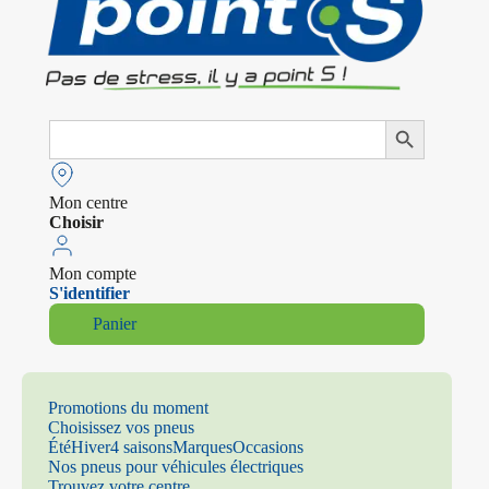
Search
Search Button
for:
Mon centre
Choisir
Mon compte
S'identifier
Panier
Promotions du moment
Choisissez vos pneus
Été
Hiver
4 saisons
Marques
Occasions
Nos pneus pour véhicules électriques
Trouvez votre centre