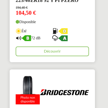
225/40ZR18 92 Y PI PZERO
194,40
€
104,50
€
Disponible
Été
72 dB
Découvrir