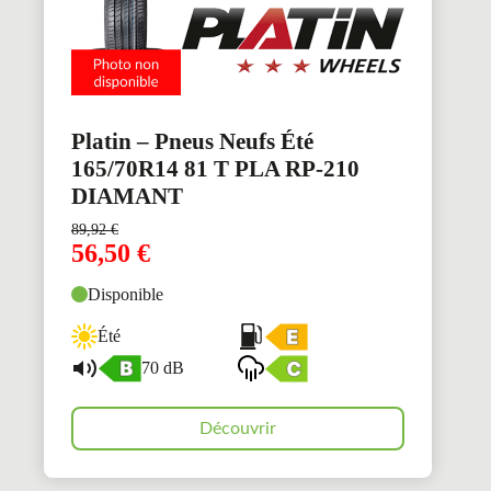
Platin – Pneus Neufs Été
165/70R14 81 T PLA RP-210
DIAMANT
89,92
€
56,50
€
Disponible
Été
70 dB
Découvrir