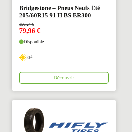
Bridgestone – Pneus Neufs Été
205/60R15 91 H BS ER300
156,24
€
79,96
€
Disponible
Été
Découvrir