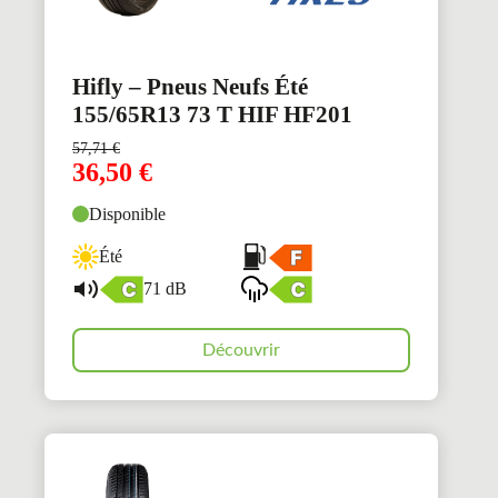
Hifly – Pneus Neufs Été
155/65R13 73 T HIF HF201
57,71
€
36,50
€
Disponible
Été
71 dB
Découvrir