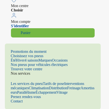
Mon centre
Choisir
Mon compte
S'identifier
Panier
Promotions du moment
Choisissez vos pneus
Été
Hiver
4 saisons
Marques
Occasions
Nos pneus pour véhicules électriques
Trouvez votre centre
Nos services
Les services du pneu
Tarifs de pose
Interventions
mécaniques
Climatisation
Distribution
Freinage
Amortiss
eurs
Parallélisme
Échappement
Vitrage
Prenez rendez-vous
Contact