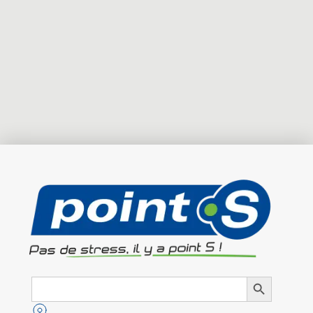
Search
Search Button
for: