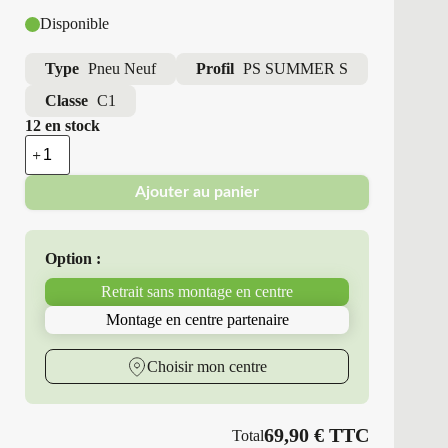
Disponible
Type
Pneu Neuf
Profil
PS SUMMER S
Classe
C1
12 en stock
quantité
de
Point
Ajouter au panier
S
-
Pneus
Neufs
Option :
Été
185/65R15
Retrait sans montage en centre
88
T
Montage en centre partenaire
PS
SUMMER
S
Choisir mon centre
69,90
€
TTC
Total