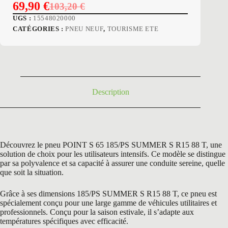
69,90
€
103,20
€
Le
Le
UGS :
15548020000
prix
prix
CATÉGORIES :
PNEU NEUF
,
TOURISME ETE
initial
actuel
était :
est :
103,20 €.
69,90 €.
Description
Découvrez le pneu POINT S 65 185/PS SUMMER S R15 88 T, une
solution de choix pour les utilisateurs intensifs. Ce modèle se distingue
par sa polyvalence et sa capacité à assurer une conduite sereine, quelle
que soit la situation.
Grâce à ses dimensions 185/PS SUMMER S R15 88 T, ce pneu est
spécialement conçu pour une large gamme de véhicules utilitaires et
professionnels. Conçu pour la saison estivale, il s’adapte aux
températures spécifiques avec efficacité.