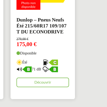
Dunlop – Pneus Neufs
Été 215/60R17 109/107
T DU ECONODRIVE
279,00
€
175,00
€
Disponible
Été
71 dB
Découvrir