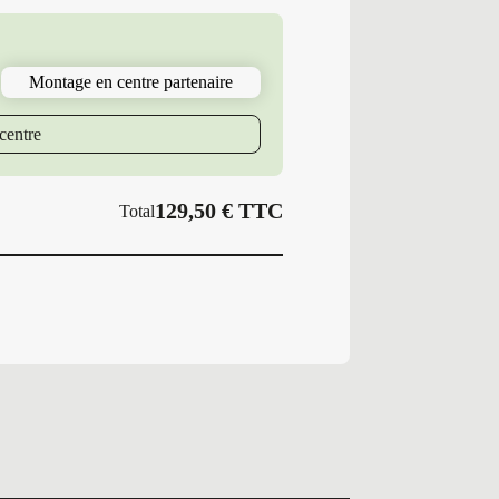
Demonte
Été
235/65R16
115/113
Montage en centre partenaire
R
PS
SST3
centre
VAN
129,50
€
TTC
Total