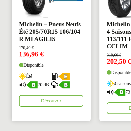
Michelin – Pneus Neufs
Michelin
Été 205/70R15 106/104
4 Saison
R MI AGILIS
113/111
CCLIM
170,40
€
136,96
€
318,60
€
202,50
Disponible
Disponibl
Été
4 saisons
70 dB
73
Découvrir
D