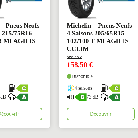
 – Pneus Neufs
Michelin – Pneus Neufs
s 215/75R16
4 Saisons 205/65R15
 R MI AGILIS
102/100 T MI AGILIS
CCLIM
259,20
€
€
158,50
€
e
Disponible
4 saisons
 dB
73 dB
écouvrir
Découvrir