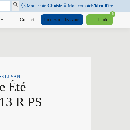
Search Button
Mon centre
Choisir
Mon compte
S'identifier
0
Contact
Prenez rendez-vous
Panier
S SST3 VAN
e Été
13 R PS