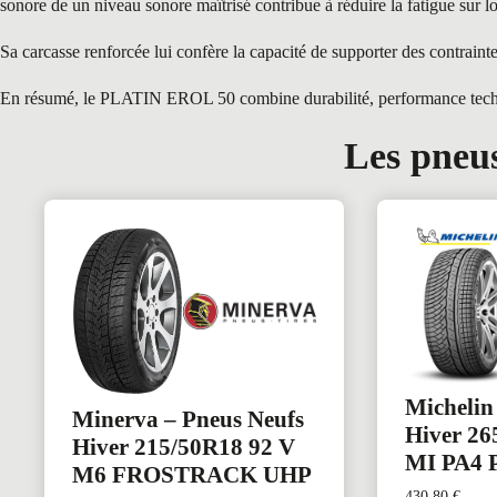
sonore de un niveau sonore maîtrisé contribue à réduire la fatigue sur lo
Sa carcasse renforcée lui confère la capacité de supporter des contraint
En résumé, le PLATIN EROL 50 combine durabilité, performance techniq
Les pneus
Michelin
Minerva – Pneus Neufs
Hiver 26
Hiver 215/50R18 92 V
MI PA4 
M6 FROSTRACK UHP
430,80
€