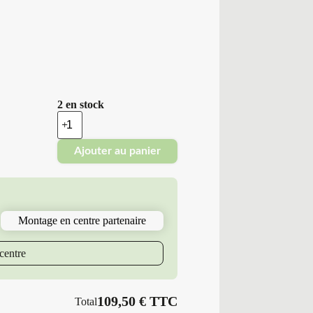
2 en stock
quantité
de
Platin
Ajouter au panier
Erol
-
Pneus
Neufs
Hiver
225/50R17
Montage en centre partenaire
98
H
P7
centre
RP-
60
WINTER
109,50
€
TTC
Total