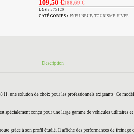
109,50
€
188,69
€
Le
Le
UGS :
275120
prix
prix
CATÉGORIES :
PNEU NEUF
,
TOURISME HIVER
initial
actuel
était :
est :
188,69 €.
109,50 €.
Description
 solution de choix pour les professionnels exigeants. Ce modèle se 
pécialement conçu pour une large gamme de véhicules utilitaires et pr
e grâce à son profil étudié. Il affiche des performances de freinage o