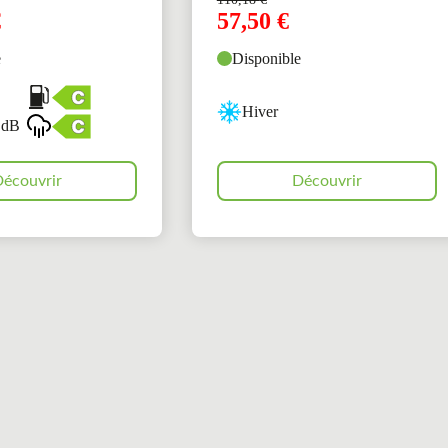
€
57,50
€
e
Disponible
Hiver
 dB
écouvrir
Découvrir