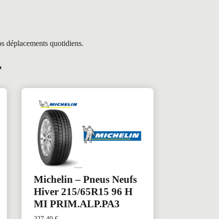
os déplacements quotidiens.
r
Michelin – Pneus Neufs
Hiver 215/65R15 96 H
MI PRIM.ALP.PA3
227,40
€