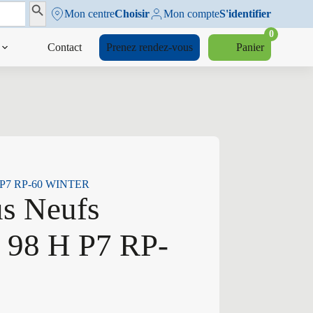
Search Button
Mon centre
Choisir
Mon compte
S'identifier
0
Contact
Prenez rendez-vous
Panier
 H P7 RP-60 WINTER
us Neufs
 98 H P7 RP-