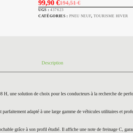
99,90
€
194,51
€
Le
Le
UGS :
437623
prix
prix
CATÉGORIES :
PNEU NEUF
,
TOURISME HIVER
initial
actuel
était :
est :
194,51 €.
99,90 €.
Description
e solution de choix pour les conducteurs à la recherche de perform
aitement adapté à une large gamme de véhicules utilitaires et profess
le grâce à son profil étudié. Il affiche une note de freinage C, garan