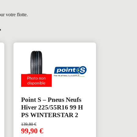
r votre flotte.
r
Point S – Pneus Neufs
Hiver 225/55R16 99 H
PS WINTERSTAR 2
139,80
€
99,90
€