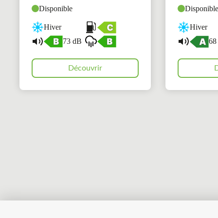
Disponible
Disponibl
Hiver
Hiver
73 dB
68
Découvrir
D