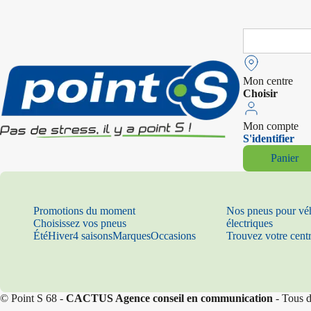
Search
for:
Mon centre
Choisir
Mon compte
S'identifier
Panier
Promotions du moment
Nos pneus pour vé
Choisissez vos pneus
électriques
Été
Hiver
4 saisons
Marques
Occasions
Trouvez votre cent
© Point S 68 -
CACTUS Agence conseil en communication
- Tous d