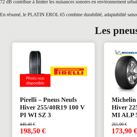
72 dB contribue à limiter les nuisances sonores en environnement urbai
En résumé, le PLATIN EROL 65 combine durabilité, adaptabilité saisonniè
Les pneus
Pirelli – Pneus Neufs
Michelin
Hiver 255/40R19 100 V
Hiver 22
PI WI SZ 3
MI ALP 
440,40
€
261,00
€
198,50
€
173,90