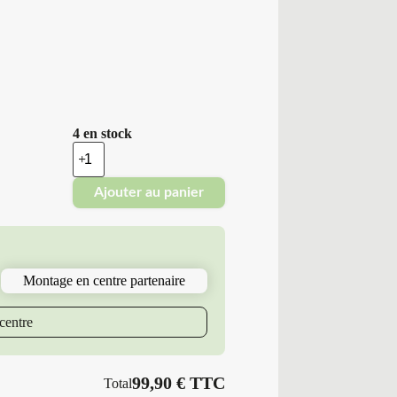
4 en stock
quantité
de
Platin
Ajouter au panier
Erol
-
Pneus
Neufs
Hiver
215/65R16
Montage en centre partenaire
98
H
P7
centre
RP-
70
WINTER
99,90
€
TTC
Total