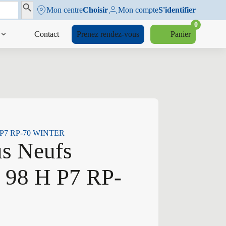
Search Button
Mon centre
Choisir
Mon compte
S'identifier
0
Contact
Prenez rendez-vous
Panier
 H P7 RP-70 WINTER
us Neufs
 98 H P7 RP-