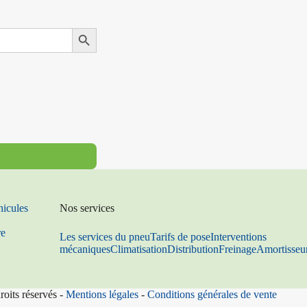
Search Button
hicules
Nos services
re
Les services du pneu
Tarifs de pose
Interventions
mécaniques
Climatisation
Distribution
Freinage
Amortisseu
roits réservés -
Mentions légales
-
Conditions générales de vente