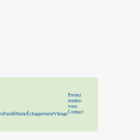
Prenez
rendez-
vous
Contact
rs
Parallélisme
Échappement
Vitrage