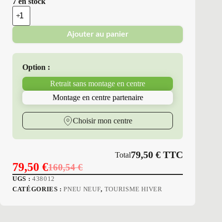
7 en stock
quantité
de
Platin
Ajouter au panier
Erol
-
Pneus
Neufs
Option :
Hiver
205/55R16
Retrait sans montage en centre
91
H
Montage en centre partenaire
P7
RP-
70
Choisir mon centre
WINTER
79,50
€
TTC
Total
79,50
€
160,54
€
Le
Le
UGS :
438012
prix
prix
CATÉGORIES :
PNEU NEUF
,
TOURISME HIVER
initial
actuel
était :
est :