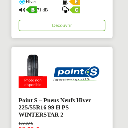
Hiver
71 dB
Découvrir
Point S – Pneus Neufs Hiver
225/55R16 99 H PS
WINTERSTAR 2
139,80
€