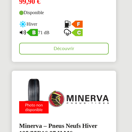
99,90
€
Disponible
Hiver
71 dB
Découvrir
Minerva – Pneus Neufs Hiver