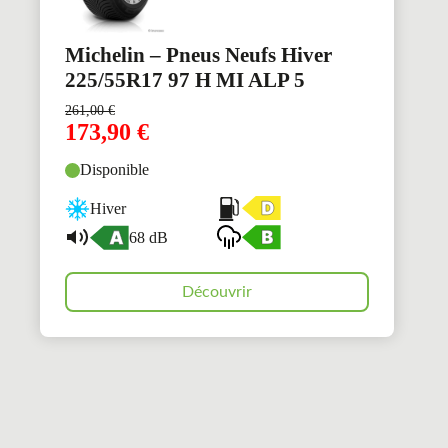
Michelin – Pneus Neufs Hiver
225/55R17 97 H MI ALP 5
261,00
€
173,90
€
Disponible
Hiver
68 dB
Découvrir