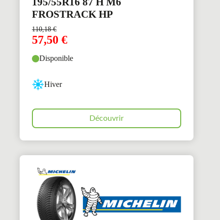
195/55R16 87 H M6
FROSTRACK HP
110,18
€
57,50
€
Disponible
Hiver
Découvrir