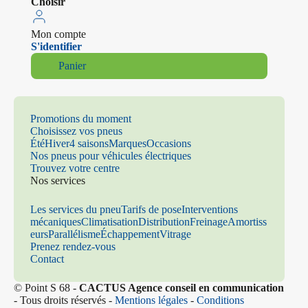
Choisir
Mon compte
S'identifier
Panier
Promotions du moment
Choisissez vos pneus
Été
Hiver
4 saisons
Marques
Occasions
Nos pneus pour véhicules électriques
Trouvez votre centre
Nos services
Les services du pneu
Tarifs de pose
Interventions
mécaniques
Climatisation
Distribution
Freinage
Amortiss
eurs
Parallélisme
Échappement
Vitrage
Prenez rendez-vous
Contact
© Point S 68 -
CACTUS Agence conseil en communication
- Tous droits réservés -
Mentions légales
-
Conditions