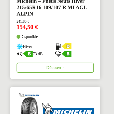
Michelin – Pneus Neufs Hiver
215/65R16 109/107 R MI AGI.
ALPIN
241,80
€
154,50
€
Disponible
Hiver
73 dB
Découvrir