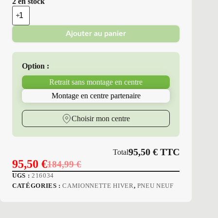
2 en stock
quantité
de
Platin
Ajouter au panier
Erol
-
Pneus
Neufs
Option :
Hiver
195/70R15
Retrait sans montage en centre
104
R
Montage en centre partenaire
P7
RP-
610
Choisir mon centre
WINTER
95,50
€
TTC
Total
95,50
€
184,99
€
Le
Le
UGS :
216034
prix
prix
CATÉGORIES :
CAMIONNETTE HIVER
,
PNEU NEUF
initial
actuel
était :
est :