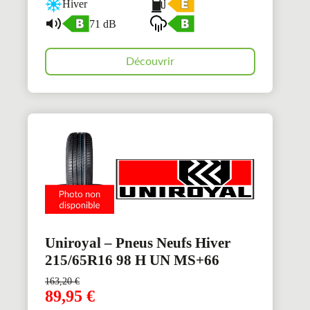
Hiver
71 dB
Découvrir
Uniroyal – Pneus Neufs Hiver
215/65R16 98 H UN MS+66
163,20
€
89,95
€