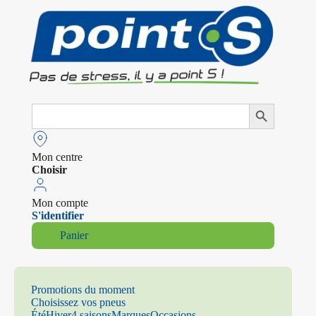
Search
Search Button
for:
Mon centre
Choisir
Mon compte
S'identifier
Panier
Promotions du moment
Choisissez vos pneus
Été
Hiver
4 saisons
Marques
Occasions