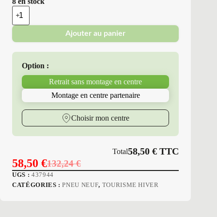
8 en stock
quantité
de
Platin
Ajouter au panier
Erol
-
Pneus
Neufs
Option :
Hiver
185/60R14
Retrait sans montage en centre
82
T
Montage en centre partenaire
P7
RP-
70
Choisir mon centre
WINTER
58,50
€
TTC
Total
58,50
€
132,24
€
Le
Le
UGS :
437944
prix
prix
CATÉGORIES :
PNEU NEUF
,
TOURISME HIVER
initial
actuel
était :
est :