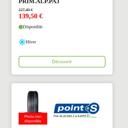
PRIM.ALP.PA3
227,40
€
139,50
€
Disponible
Hiver
Découvrir