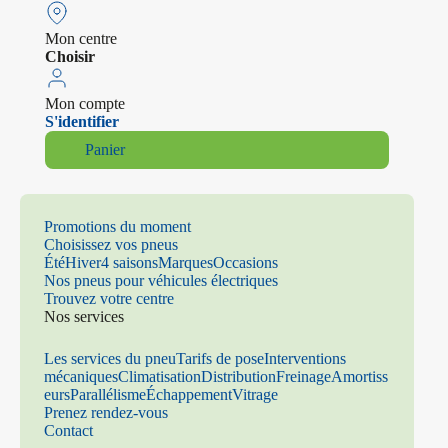
Mon centre
Choisir
Mon compte
S'identifier
Panier
Promotions du moment
Choisissez vos pneus
Été
Hiver
4 saisons
Marques
Occasions
Nos pneus pour véhicules électriques
Trouvez votre centre
Nos services
Les services du pneu
Tarifs de pose
Interventions
mécaniques
Climatisation
Distribution
Freinage
Amortiss
eurs
Parallélisme
Échappement
Vitrage
Prenez rendez-vous
Contact