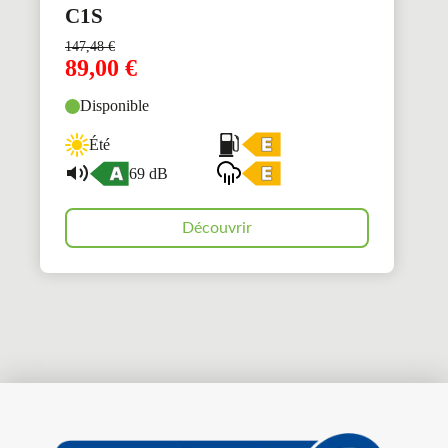
C1S
147,48
€
89,00
€
Disponible
Été
69 dB
Découvrir