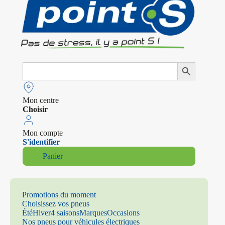
Search
Search Button
for:
Mon centre
Choisir
Mon compte
S'identifier
Panier
Promotions du moment
Choisissez vos pneus
Été
Hiver
4 saisons
Marques
Occasions
Nos pneus pour véhicules électriques