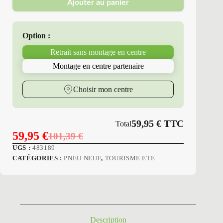
Ajouter au panier
Erol
-
Pneus
Neufs
Option :
Été
165/70R14
Retrait sans montage en centre
81
T
Montage en centre partenaire
P7
RP-
330
Choisir mon centre
59,95
€
TTC
Total
59,95
€
101,39
€
Le
Le
UGS :
483189
prix
prix
CATÉGORIES :
PNEU NEUF
,
TOURISME ETE
initial
actuel
était :
est :
101,39 €.
59,95 €.
Description