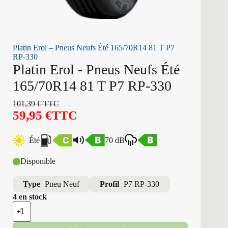
Platin Erol – Pneus Neufs Été 165/70R14 81 T P7
RP-330
Platin Erol - Pneus Neufs Été
165/70R14 81 T P7 RP-330
101,39
€
TTC
59,95
€
TTC
Été
70 dB
Disponible
Type
Pneu Neuf
Profil
P7 RP-330
4 en stock
quantité
de
Platin