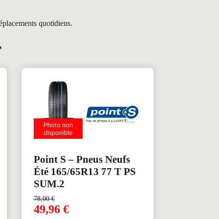
éplacements quotidiens.
r
Point S – Pneus Neufs
Été 165/65R13 77 T PS
SUM.2
78,00
€
49,96
€