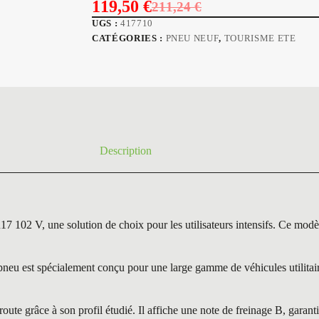
119,50
€
211,24
€
Le
Le
UGS :
417710
prix
prix
CATÉGORIES :
PNEU NEUF
,
TOURISME ETE
initial
actuel
était :
est :
211,24 €.
119,50 €.
Description
une solution de choix pour les utilisateurs intensifs. Ce modèle se
est spécialement conçu pour une large gamme de véhicules utilitaires 
e grâce à son profil étudié. Il affiche une note de freinage B, garant