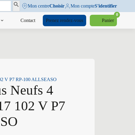
Search Button
Mon centre
Choisir
Mon compte
S'identifier
0
Contact
Prenez rendez-vous
Panier
7 102 V P7 RP-100 ALLSEASO
us Neufs 4
17 102 V P7
ASO