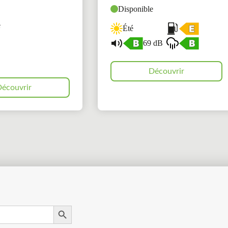
Disponible
e
Été
69 dB
Découvrir
écouvrir
Search Button