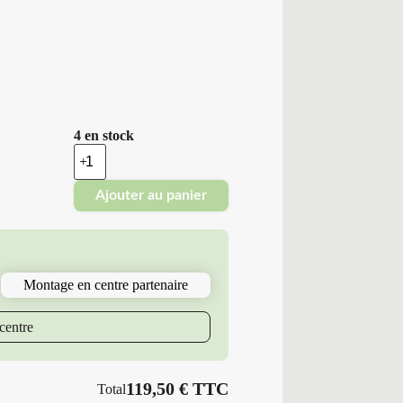
4 en stock
quantité
de
Platin
Ajouter au panier
Erol
-
Pneus
Neufs
4
Saisons
Montage en centre partenaire
225/65R17
102
V
centre
P7
RP-
100
ALLSEASO
119,50
€
TTC
Total