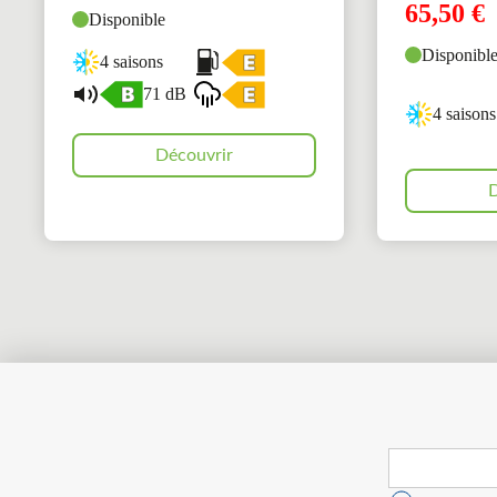
65,50
€
Disponible
Disponibl
4 saisons
71 dB
4 saisons
Découvrir
D
Search
for: