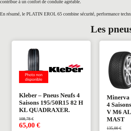
contribue à un confort de conduite agréable.
En résumé, le PLATIN EROL 65 combine sécurité, performance technique 
Les pneus
Kleber – Pneus Neufs 4
Minerva 
Saisons 195/50R15 82 H
4 Saison
KL QUADRAXER.
V M6 A
MAST
108,78
€
65,00
€
135,00
€