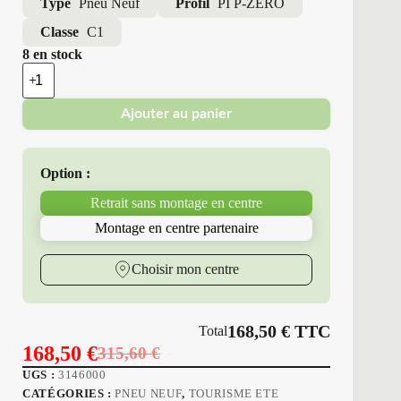
Type
Pneu Neuf
Profil
PI P-ZERO
Classe
C1
8 en stock
quantité
de
Pirelli
Ajouter au panier
-
Pneus
Neufs
Été
Option :
205/40R18
86
Retrait sans montage en centre
W
PI
Montage en centre partenaire
P-
ZERO
Choisir mon centre
168,50
€
TTC
Total
168,50
€
315,60
€
Le
Le
UGS :
3146000
prix
prix
CATÉGORIES :
PNEU NEUF
,
TOURISME ETE