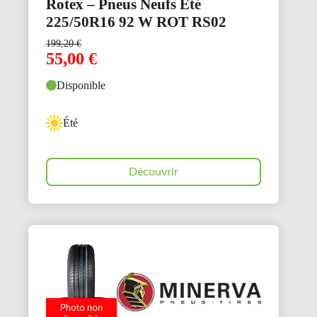
Rotex – Pneus Neufs Été
225/50R16 92 W ROT RS02
199,20
€
55,00
€
Disponible
Été
Découvrir