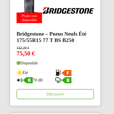
Bridgestone – Pneus Neufs Été
175/55R15 77 T BS B250
142,20
€
75,50
€
Disponible
Été
70 dB
Découvrir