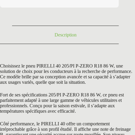
initial
actuel
était :
est :
315,60 €.
168,50 €.
Description
Choisissez le pneu PIRELLI 40 205/PI P-ZERO R18 86 W, une
solution de choix pour les conducteurs à la recherche de performance.
Ce modèle brille par sa conception avancée et sa capacité à s’adapter
aux usages variés, quelle que soit la situation.
Fort de ses spécifications 205/PI P-ZERO R18 86 W, ce pneu est
parfaitement adapté à une large gamme de véhicules utilitaires et
professionnels. Conçu pour la saison estivale, il s’adapte aux
températures spécifiques avec efficacité.
Côté performance, le PIRELLI 40 offre un comportement
irréprochable grâce à son profil étudié. Il affiche une note de freinage
B, garantissant une sécurité accrue sur route mouillée. Son niveau