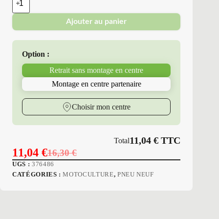
de
Nordic
Ajouter au panier
Pneus
-
Pneus
Neufs
Option :
400/5-
4PR
Retrait sans montage en centre
NC
VELOCE
Montage en centre partenaire
V6534
Choisir mon centre
11,04
€
TTC
Total
11,04
€
16,30
€
Le
Le
UGS :
376486
prix
prix
CATÉGORIES :
MOTOCULTURE
,
PNEU NEUF
initial
actuel
était :
est :
16,30 €.
11,04 €.