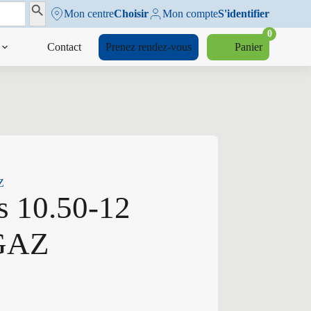
Search Button
Mon centre
Choisir
Mon compte
S'identifier
0
Contact
Prenez rendez-vous
Panier
Z
s 10.50-12
GAZ