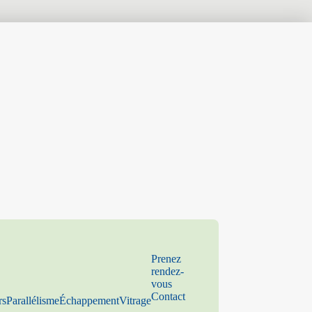
Prenez
rendez-
vous
Contact
rs
Parallélisme
Échappement
Vitrage