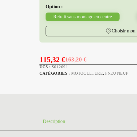
Option :
Retrait sans montage en centre
Choisir mon 
115,32
€
163,20
€
Le
Le
UGS :
S012091
prix
prix
CATÉGORIES :
MOTOCULTURE
,
PNEU NEUF
initial
actuel
était :
est :
163,20 €.
115,32 €.
Description