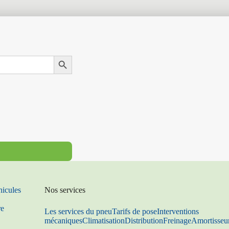
Search Button
hicules
Nos services
re
Les services du pneu
Tarifs de pose
Interventions
mécaniques
Climatisation
Distribution
Freinage
Amortisseu