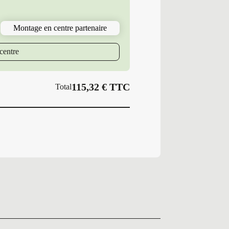
10.50-
12
6PR
Montage en centre partenaire
BT
LG306
GAZ
centre
115,32
€
TTC
Total