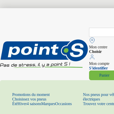
Search
for:
Mon centre
Choisir
Mon compte
S'identifier
Panier
Promotions du moment
Nos pneus pour vé
Choisissez vos pneus
électriques
Été
Hiver
4 saisons
Marques
Occasions
Trouvez votre cent