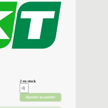
2 en stock
quantité
de
Bkt
Ajouter au panier
-
Pneus
Neufs