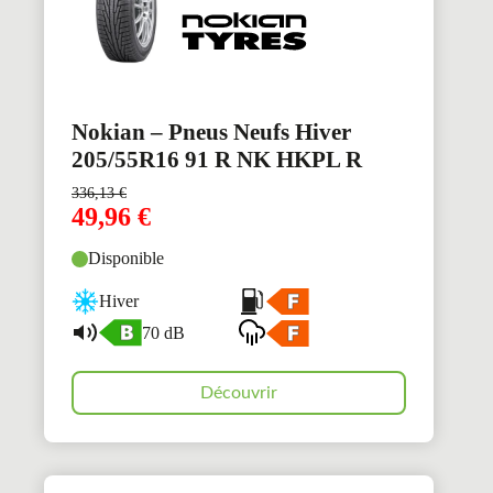
Nokian – Pneus Neufs Hiver
205/55R16 91 R NK HKPL R
336,13
€
49,96
€
Disponible
Hiver
70 dB
Découvrir