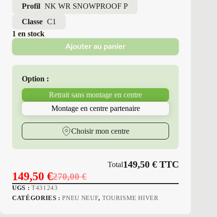
Profil
NK WR SNOWPROOF P
Classe
C1
1 en stock
Ajouter au panier
Option :
Retrait sans montage en centre
Montage en centre partenaire
Choisir mon centre
149,50
€
TTC
Total
149,50
€
270,00
€
Le
Le
UGS :
T431243
prix
prix
CATÉGORIES :
PNEU NEUF
,
TOURISME HIVER
initial
actuel