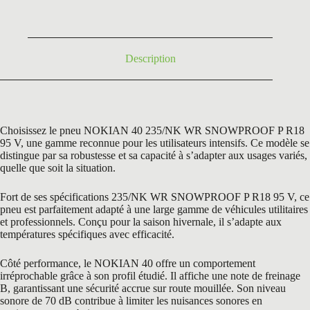
était :
est :
270,00 €.
149,50 €.
Description
Choisissez le pneu NOKIAN 40 235/NK WR SNOWPROOF P R18
95 V, une gamme reconnue pour les utilisateurs intensifs. Ce modèle se
distingue par sa robustesse et sa capacité à s’adapter aux usages variés,
quelle que soit la situation.
Fort de ses spécifications 235/NK WR SNOWPROOF P R18 95 V, ce
pneu est parfaitement adapté à une large gamme de véhicules utilitaires
et professionnels. Conçu pour la saison hivernale, il s’adapte aux
températures spécifiques avec efficacité.
Côté performance, le NOKIAN 40 offre un comportement
irréprochable grâce à son profil étudié. Il affiche une note de freinage
B, garantissant une sécurité accrue sur route mouillée. Son niveau
sonore de 70 dB contribue à limiter les nuisances sonores en