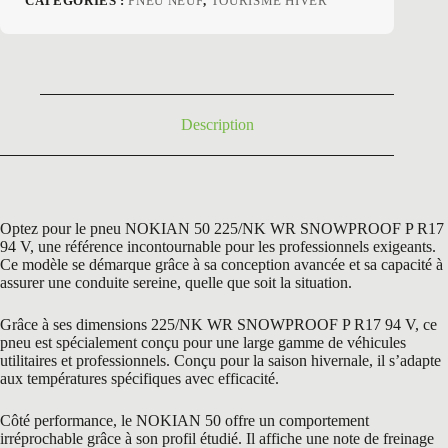
CATÉGORIES :
PNEU NEUF
,
TOURISME HIVER
initial
actuel
était :
est :
211,20 €.
129,00 €.
Description
Optez pour le pneu NOKIAN 50 225/NK WR SNOWPROOF P R17
94 V, une référence incontournable pour les professionnels exigeants.
Ce modèle se démarque grâce à sa conception avancée et sa capacité à
assurer une conduite sereine, quelle que soit la situation.
Grâce à ses dimensions 225/NK WR SNOWPROOF P R17 94 V, ce
pneu est spécialement conçu pour une large gamme de véhicules
utilitaires et professionnels. Conçu pour la saison hivernale, il s’adapte
aux températures spécifiques avec efficacité.
Côté performance, le NOKIAN 50 offre un comportement
irréprochable grâce à son profil étudié. Il affiche une note de freinage