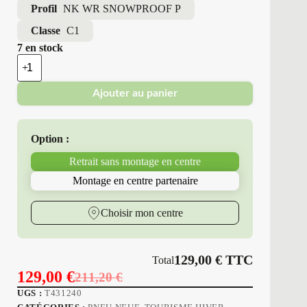
Profil
NK WR SNOWPROOF P
Classe
C1
7 en stock
quantité
de
Nokian
Ajouter au panier
-
Pneus
Neufs
Hiver
Option :
225/50R17
94
Retrait sans montage en centre
V
NK
Montage en centre partenaire
WR
SNOWPROOF
P
Choisir mon centre
129,00
€
TTC
Total
129,00
€
211,20
€
Le
Le
UGS :
T431240
prix
prix