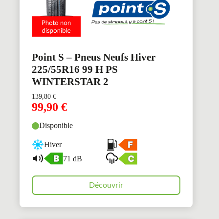
Point S – Pneus Neufs Hiver
225/55R16 99 H PS
WINTERSTAR 2
139,80
€
99,90
€
Disponible
Hiver
71 dB
Découvrir