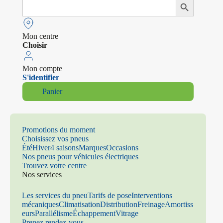
Search
Search Button
for:
Mon centre
Choisir
Mon compte
S'identifier
Panier
Promotions du moment
Choisissez vos pneus
Été
Hiver
4 saisons
Marques
Occasions
Nos pneus pour véhicules électriques
Trouvez votre centre
Nos services
Les services du pneu
Tarifs de pose
Interventions
mécaniques
Climatisation
Distribution
Freinage
Amortiss
eurs
Parallélisme
Échappement
Vitrage
Prenez rendez-vous