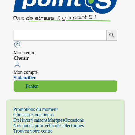
Search
Search Button
for:
Mon centre
Choisir
Mon compte
S'identifier
Panier
Promotions du moment
Choisissez vos pneus
Été
Hiver
4 saisons
Marques
Occasions
Nos pneus pour véhicules électriques
Trouvez votre centre