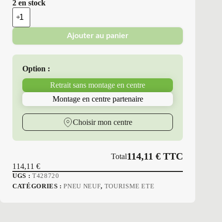
2 en stock
quantité
de
Nokian
Ajouter au panier
-
Pneus
Neufs
Été
Option :
225/45R17
91
Retrait sans montage en centre
W
NK
Montage en centre partenaire
ZLINE
Choisir mon centre
114,11
€
TTC
Total
114,11
€
UGS :
T428720
CATÉGORIES :
PNEU NEUF
,
TOURISME ETE