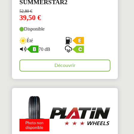
SUMMERSTAR2
52,80
€
39,50
€
Disponible
Été
70 dB
Découvrir