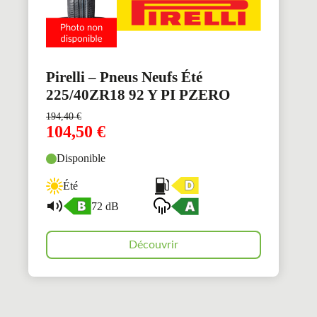
Pirelli – Pneus Neufs Été
225/40ZR18 92 Y PI PZERO
194,40
€
104,50
€
Disponible
Été
72 dB
Découvrir