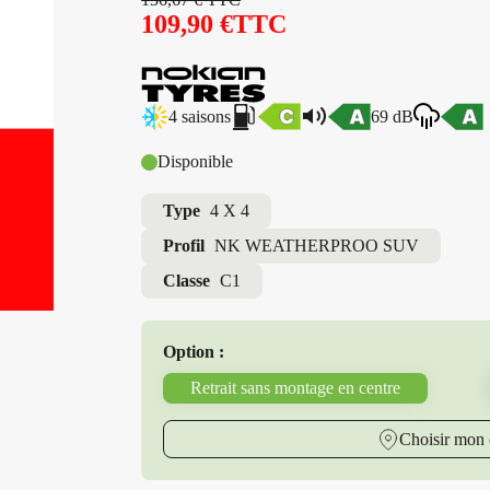
109,90
€
TTC
4 saisons
69 dB
Disponible
Type
4 X 4
Profil
NK WEATHERPROO SUV
Classe
C1
Option :
Retrait sans montage en centre
Choisir mon 