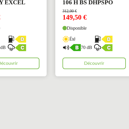
GY EXCEL
106 H BS DHPSPO
312,00
€
€
149,50
€
e
Disponible
Été
 dB
70 dB
écouvrir
Découvrir