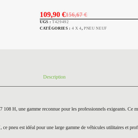
109,90
€
156,67
€
Le
Le
UGS :
T429492
prix
prix
CATÉGORIES :
4 X 4
,
PNEU NEUF
initial
actuel
était :
est :
156,67 €.
109,90 €.
Description
ne gamme reconnue pour les professionnels exigeants. Ce modèle s
 est idéal pour une large gamme de véhicules utilitaires et professi