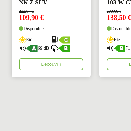
NK Z SUV
103 W 
222,97
€
270,60
€
109,90
€
138,50
Disponible
Disponibl
Été
Été
69 dB
71
Découvrir
D