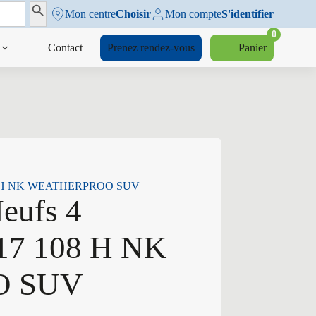
Search Button
Mon centre
Choisir
Mon compte
S'identifier
0
Contact
Prenez rendez-vous
Panier
 108 H NK WEATHERPROO SUV
eufs 4
R17 108 H NK
O SUV