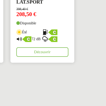
LAT.SPORT
398,40
€
208,50
€
Disponible
Été
72 dB
Découvrir