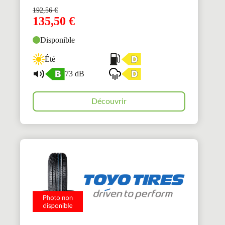
192,56
€
135,50
€
Disponible
Été
73 dB
Découvrir