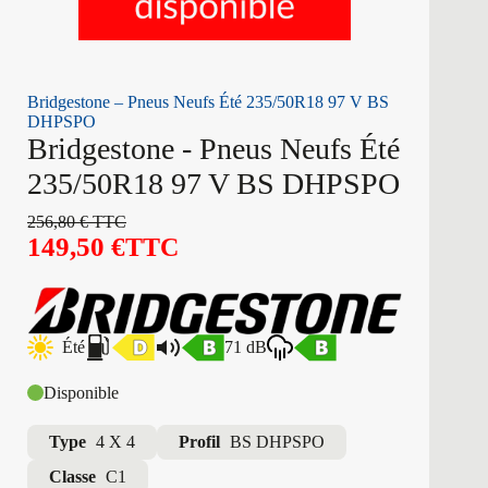
Bridgestone – Pneus Neufs Été 235/50R18 97 V BS
DHPSPO
Bridgestone - Pneus Neufs Été
235/50R18 97 V BS DHPSPO
256,80
€
TTC
149,50
€
TTC
Été
71 dB
Disponible
Type
4 X 4
Profil
BS DHPSPO
Classe
C1