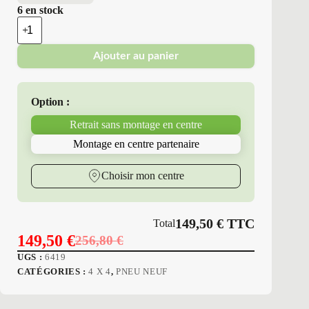
6 en stock
quantité
de
Bridgestone
Ajouter au panier
-
Pneus
Neufs
Été
Option :
235/50R18
97
Retrait sans montage en centre
V
BS
Montage en centre partenaire
DHPSPO
Choisir mon centre
149,50
€
TTC
Total
149,50
€
256,80
€
Le
Le
UGS :
6419
prix
prix
CATÉGORIES :
4 X 4
,
PNEU NEUF
initial
actuel
était :
est :