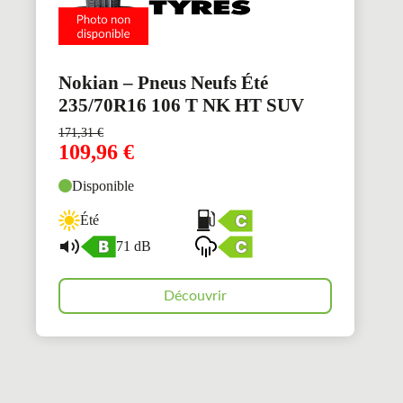
Nokian – Pneus Neufs Été
235/70R16 106 T NK HT SUV
171,31
€
109,96
€
Disponible
Été
71 dB
Découvrir