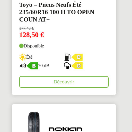
Toyo – Pneus Neufs Été
235/60R16 100 H TO OPEN
COUN AT+
177,48
€
128,50
€
Disponible
Été
70 dB
Découvrir