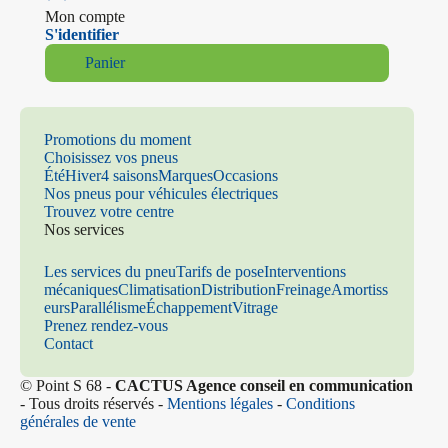
Mon compte
S'identifier
Panier
Promotions du moment
Choisissez vos pneus
Été
Hiver
4 saisons
Marques
Occasions
Nos pneus pour véhicules électriques
Trouvez votre centre
Nos services
Les services du pneu
Tarifs de pose
Interventions
mécaniques
Climatisation
Distribution
Freinage
Amortiss
eurs
Parallélisme
Échappement
Vitrage
Prenez rendez-vous
Contact
© Point S 68 -
CACTUS Agence conseil en communication
- Tous droits réservés -
Mentions légales
-
Conditions
générales de vente