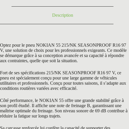
189,00 €.
109,50 €.
Description
Optez pour le pneu NOKIAN 55 215/NK SEASONPROOF R16 97
V, une solution de choix pour les professionnels exigeants. Ce modèle
se démarque grâce à sa conception avancée et sa capacité à répondre
aux contraintes, quelle que soit la situation.
Fort de ses spécifications 215/NK SEASONPROOF R16 97 V, ce
pneu est spécialement conçu pour une large gamme de véhicules
utilitaires et professionnels. Conçu pour toutes saisons, il s’adapte aux
conditions routières variées avec efficacité.
Côté performance, le NOKIAN 55 offre une grande stabilité grâce à
son profil étudié. Il affiche une note de freinage B, garantissant une
maîtrise optimale du freinage. Son niveau sonore de 69 dB contribue à
réduire la fatigue sur longs trajets.
Sa carcasse renforcée lui confère la capacité de supporter des