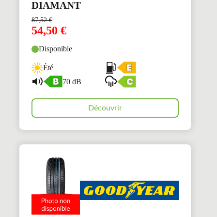
DIAMANT
87,52
€
54,50
€
Disponible
Été
70 dB
Découvrir