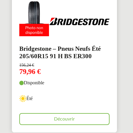
Bridgestone – Pneus Neufs Été
205/60R15 91 H BS ER300
156,24
€
79,96
€
Disponible
Été
Découvrir