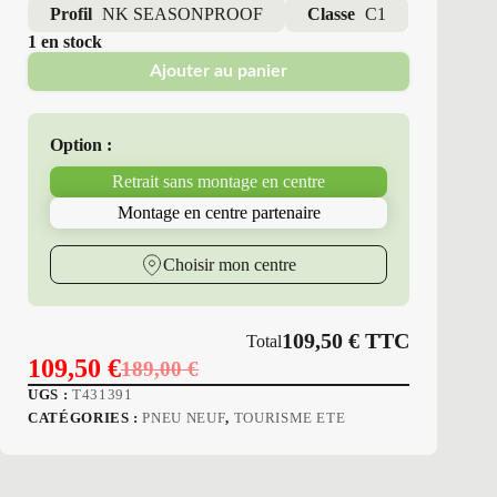
Profil
NK SEASONPROOF
Classe
C1
1 en stock
Ajouter au panier
Option :
Retrait sans montage en centre
Montage en centre partenaire
Choisir mon centre
109,50
€
TTC
Total
109,50
€
189,00
€
Le
Le
UGS :
T431391
prix
prix
CATÉGORIES :
PNEU NEUF
,
TOURISME ETE
initial
actuel
était :
est :