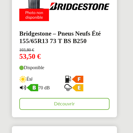
Bridgestone – Pneus Neufs Été
155/65R13 73 T BS B250
103,80
€
53,50
€
Disponible
Été
70 dB
Découvrir