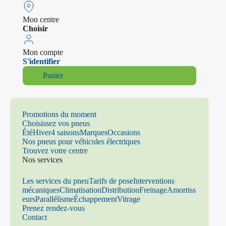
Mon centre
Choisir
Mon compte
S'identifier
Panier
Promotions du moment
Choisissez vos pneus
Été
Hiver
4 saisons
Marques
Occasions
Nos pneus pour véhicules électriques
Trouvez votre centre
Nos services
Les services du pneu
Tarifs de pose
Interventions
mécaniques
Climatisation
Distribution
Freinage
Amortiss
eurs
Parallélisme
Échappement
Vitrage
Prenez rendez-vous
Contact