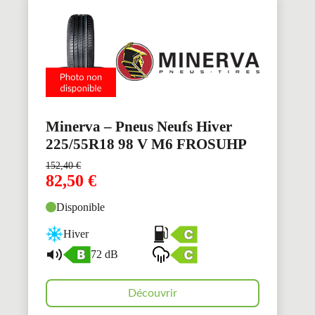
Minerva – Pneus Neufs Hiver
225/55R18 98 V M6 FROSUHP
152,40
€
82,50
€
Disponible
Hiver
72 dB
Découvrir