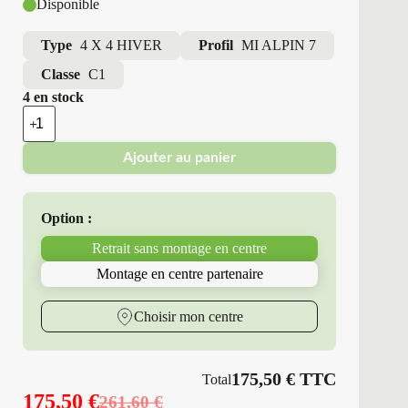
Disponible
Type
4 X 4 HIVER
Profil
MI ALPIN 7
Classe
C1
4 en stock
quantité
de
Michelin
Ajouter au panier
-
Pneus
Neufs
Hiver
Option :
235/65R17
108
Retrait sans montage en centre
H
MI
Montage en centre partenaire
ALPIN
7
Choisir mon centre
175,50
€
TTC
Total
175,50
€
261,60
€