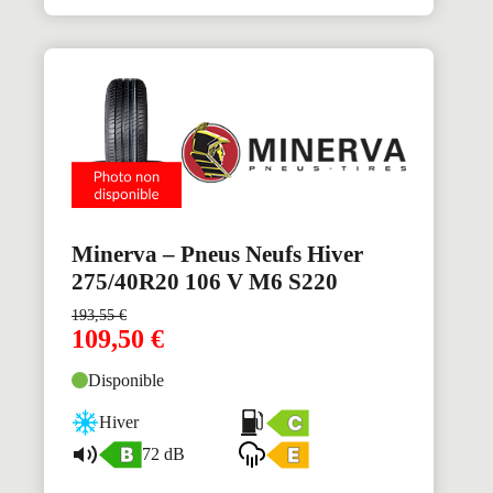
Minerva – Pneus Neufs Hiver
275/40R20 106 V M6 S220
193,55
€
109,50
€
Disponible
Hiver
72 dB