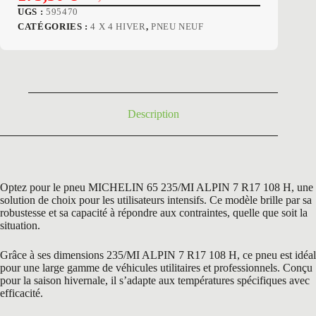
Le
Le
UGS :
595470
prix
prix
CATÉGORIES :
4 X 4 HIVER
,
PNEU NEUF
initial
actuel
était :
est :
261,60 €.
175,50 €.
Description
Optez pour le pneu MICHELIN 65 235/MI ALPIN 7 R17 108 H, une
solution de choix pour les utilisateurs intensifs. Ce modèle brille par sa
robustesse et sa capacité à répondre aux contraintes, quelle que soit la
situation.
Grâce à ses dimensions 235/MI ALPIN 7 R17 108 H, ce pneu est idéal
pour une large gamme de véhicules utilitaires et professionnels. Conçu
pour la saison hivernale, il s’adapte aux températures spécifiques avec
efficacité.