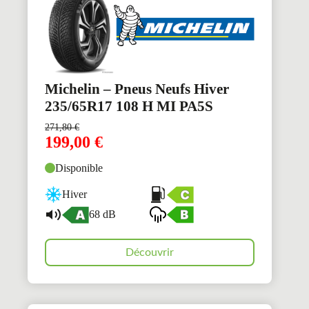
Michelin – Pneus Neufs Hiver
235/65R17 108 H MI PA5S
271,80
€
199,00
€
Disponible
Hiver
68 dB
Découvrir