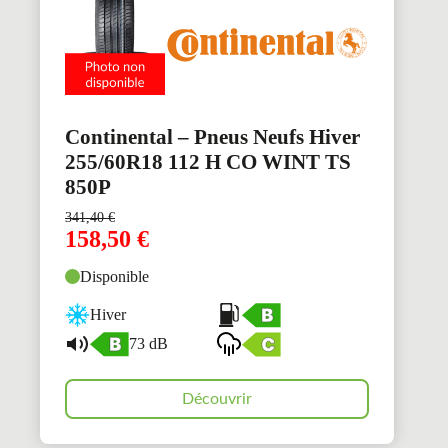
Continental – Pneus Neufs Hiver
255/60R18 112 H CO WINT TS
850P
341,40
€
158,50
€
Disponible
Hiver
73 dB
Découvrir