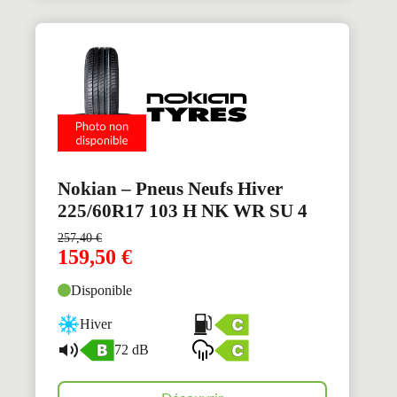
Nokian – Pneus Neufs Hiver
225/60R17 103 H NK WR SU 4
257,40
€
159,50
€
Disponible
Hiver
72 dB