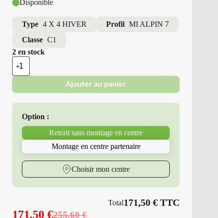
Disponible
Type
4 X 4 HIVER
Profil
MI ALPIN 7
Classe
C1
2 en stock
quantité
de
Michelin
Ajouter au panier
-
Pneus
Neufs
Hiver
Option :
235/65R17
104
Retrait sans montage en centre
H
MI
Montage en centre partenaire
ALPIN
7
Choisir mon centre
171,50
€
TTC
Total
171,50
€
255,60
€