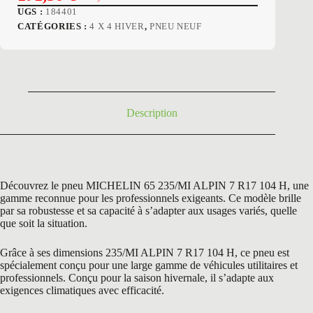
Le
Le
UGS :
184401
prix
prix
CATÉGORIES :
4 X 4 HIVER
,
PNEU NEUF
initial
actuel
était :
est :
255,60 €.
171,50 €.
Description
Découvrez le pneu MICHELIN 65 235/MI ALPIN 7 R17 104 H, une
gamme reconnue pour les professionnels exigeants. Ce modèle brille
par sa robustesse et sa capacité à s’adapter aux usages variés, quelle
que soit la situation.
Grâce à ses dimensions 235/MI ALPIN 7 R17 104 H, ce pneu est
spécialement conçu pour une large gamme de véhicules utilitaires et
professionnels. Conçu pour la saison hivernale, il s’adapte aux
exigences climatiques avec efficacité.