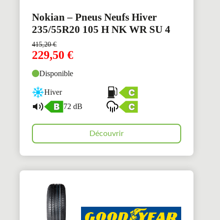
Nokian – Pneus Neufs Hiver
235/55R20 105 H NK WR SU 4
415,20
€
229,50
€
Disponible
Hiver
72 dB
Découvrir