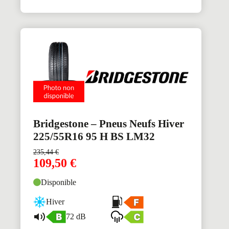
Bridgestone – Pneus Neufs Hiver
225/55R16 95 H BS LM32
235,44
€
109,50
€
Disponible
Hiver
72 dB