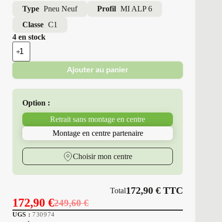
Type
Pneu Neuf
Profil
MI ALP 6
Classe
C1
4 en stock
quantité
de
Michelin
Ajouter au panier
-
Pneus
Neufs
Hiver
Option :
195/55R20
95
Retrait sans montage en centre
H
MI
Montage en centre partenaire
ALP
6
Choisir mon centre
172,90
€
TTC
Total
172,90
€
249,60
€
Le
Le
UGS :
730974