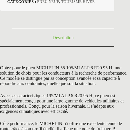
prix
prix
CATÉGORIES :
PNEU NEUF
,
TOURISME HIVER
initial
actuel
était :
est :
249,60 €.
172,90 €.
Description
Optez pour le pneu MICHELIN 55 195/MI ALP 6 R20 95 H, une
solution de choix pour les conducteurs à la recherche de performance.
Ce modèle se distingue par sa conception avancée et sa capacité à
répondre aux contraintes, quelle que soit la situation.
Avec ses caractéristiques 195/MI ALP 6 R20 95 H, ce pneu est
spécialement conçu pour une large gamme de véhicules utilitaires et
professionnels. Conçu pour la saison hivernale, il s’adapte aux
exigences climatiques avec efficacité.
Côté performance, le MICHELIN 55 offre une excellente tenue de
route grâce à son profil étudié. Il affiche une note de freinage B,