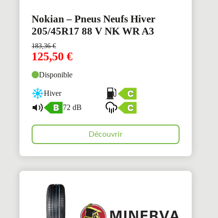
Nokian – Pneus Neufs Hiver
205/45R17 88 V NK WR A3
183,36
€
125,50
€
Disponible
Hiver
72 dB
Découvrir