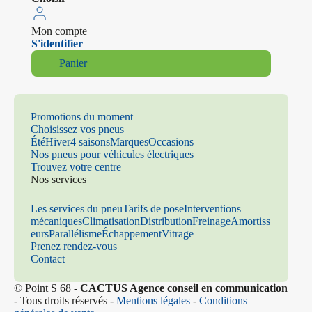
Mon compte
S'identifier
Panier
Promotions du moment
Choisissez vos pneus
Été
Hiver
4 saisons
Marques
Occasions
Nos pneus pour véhicules électriques
Trouvez votre centre
Nos services
Les services du pneu
Tarifs de pose
Interventions
mécaniques
Climatisation
Distribution
Freinage
Amortiss
eurs
Parallélisme
Échappement
Vitrage
Prenez rendez-vous
Contact
© Point S 68 -
CACTUS Agence conseil en communication
- Tous droits réservés -
Mentions légales
-
Conditions