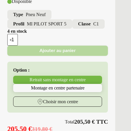
Disponible
Type
Pneu Neuf
Profil
MI PILOT SPORT 5
Classe
C1
4 en stock
quantité
de
Michelin
Ajouter au panier
-
Pneus
Neufs
Été
Option :
245/45R19
102
Retrait sans montage en centre
Y
MI
Montage en centre partenaire
PILOT
SPORT
5
Choisir mon centre
205,50
€
TTC
Total
205,50
€
319,80
€