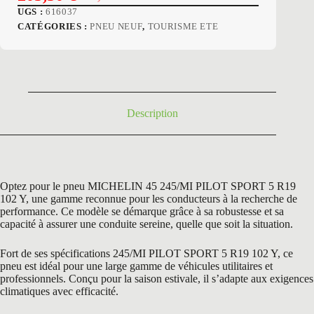
Le
Le
UGS :
616037
prix
prix
CATÉGORIES :
PNEU NEUF
,
TOURISME ETE
initial
actuel
était :
est :
319,80 €.
205,50 €.
Description
Optez pour le pneu MICHELIN 45 245/MI PILOT SPORT 5 R19
102 Y, une gamme reconnue pour les conducteurs à la recherche de
performance. Ce modèle se démarque grâce à sa robustesse et sa
capacité à assurer une conduite sereine, quelle que soit la situation.
Fort de ses spécifications 245/MI PILOT SPORT 5 R19 102 Y, ce
pneu est idéal pour une large gamme de véhicules utilitaires et
professionnels. Conçu pour la saison estivale, il s’adapte aux exigences
climatiques avec efficacité.