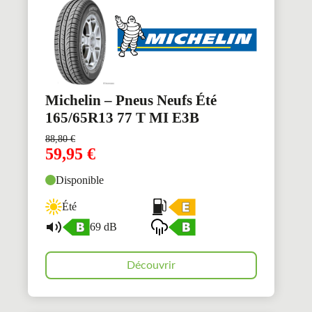
Michelin – Pneus Neufs Été
165/65R13 77 T MI E3B
88,80
€
59,95
€
Disponible
Été
69 dB
Découvrir