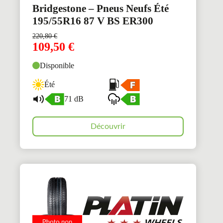
Bridgestone – Pneus Neufs Été
195/55R16 87 V BS ER300
220,80
€
109,50
€
Disponible
Été
71 dB
Découvrir