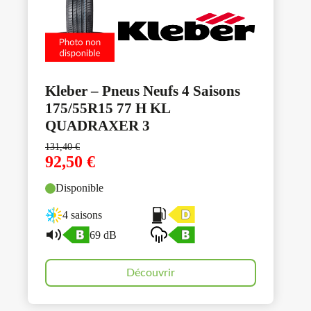
Kleber – Pneus Neufs 4 Saisons
175/55R15 77 H KL
QUADRAXER 3
131,40
€
92,50
€
Disponible
4 saisons
69 dB
Découvrir