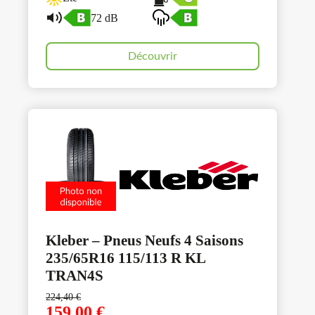
72 dB
Découvrir
Kleber – Pneus Neufs 4 Saisons
235/65R16 115/113 R KL
TRAN4S
224,40
€
159,00
€