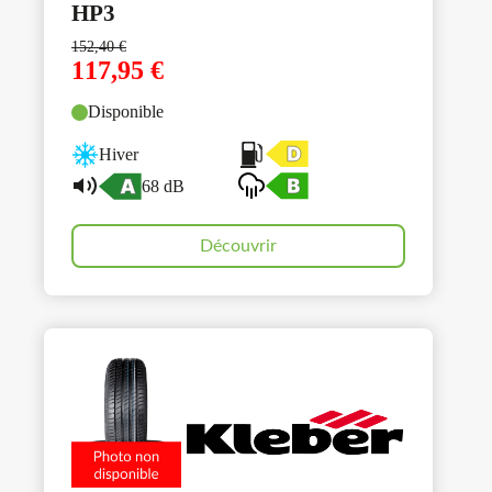
HP3
152,40
€
117,95
€
Disponible
Hiver
68 dB
Découvrir