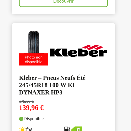
Découvrir
Kleber – Pneus Neufs Été
245/45R18 100 W KL
DYNAXER HP3
175,56
€
139,96
€
Disponible
Été