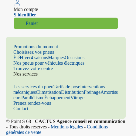
Mon compte
S'identifier
Panier
Promotions du moment
Choisissez vos pneus
Été
Hiver
4 saisons
Marques
Occasions
Nos pneus pour véhicules électriques
Trouvez votre centre
Nos services
Les services du pneu
Tarifs de pose
Interventions
mécaniques
Climatisation
Distribution
Freinage
Amortiss
eurs
Parallélisme
Échappement
Vitrage
Prenez rendez-vous
Contact
© Point S 68 -
CACTUS Agence conseil en communication
- Tous droits réservés -
Mentions légales
-
Conditions
générales de vente