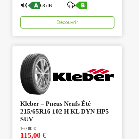
68 dB
Découvrir
Kleber – Pneus Neufs Été
215/65R16 102 H KL DYN HP5
SUV
160,80
€
115,00
€