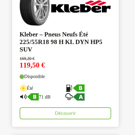
Kleber – Pneus Neufs Été
225/55R18 98 H KL DYN HP5
SUV
169,20
€
119,50
€
Disponible
Été
71 dB
Découvrir