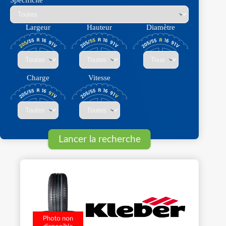
Spécificité
Largeur
Hauteur
Diamètre
Charge
Vitesse