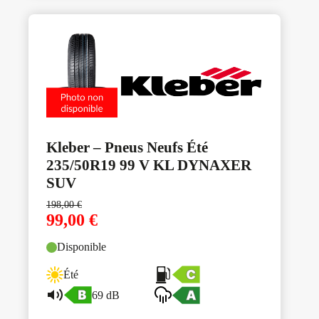
Kleber – Pneus Neufs Été
235/50R19 99 V KL DYNAXER
SUV
198,00
€
99,00
€
Disponible
Été
69 dB