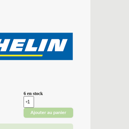
6 en stock
quantité
de
Michelin
Ajouter au panier
-
Pneus
Neufs
Été