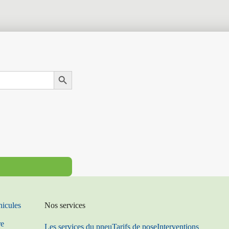
Search Button
hicules
Nos services
re
Les services du pneu
Tarifs de pose
Interventions