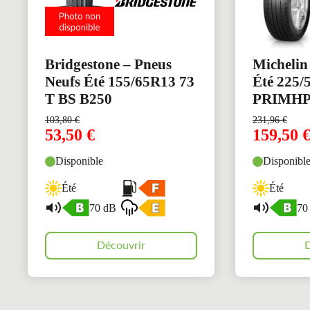
Bridgestone – Pneus
Michelin
Neufs Été 155/65R13 73
Été 225/
T BS B250
PRIMH
103,80
€
231,96
€
53,50
€
159,50
Disponible
Disponibl
Été
Été
70 dB
70
Découvrir
D