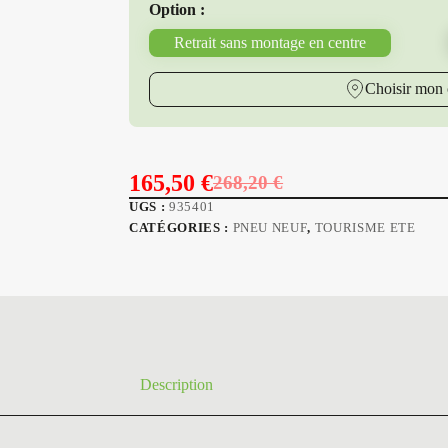
Option :
Retrait sans montage en centre
Choisir mon 
165,50
€
268,20
€
Le
Le
UGS :
935401
prix
prix
CATÉGORIES :
PNEU NEUF
,
TOURISME ETE
initial
actuel
était :
est :
268,20 €.
165,50 €.
Description