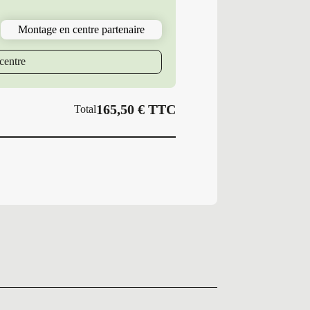
225/55R19
103
Montage en centre partenaire
V
MI
E
centre
PRIMACY
165,50
€
TTC
Total