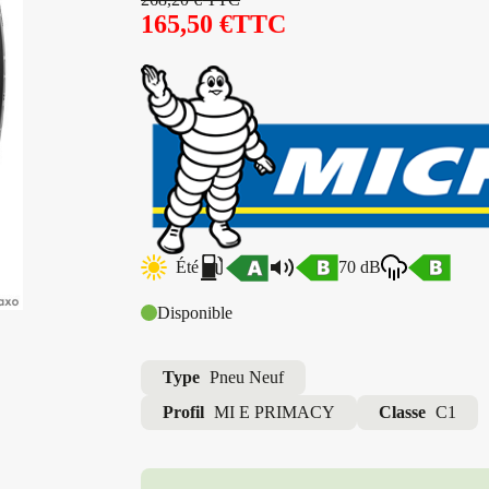
165,50
€
TTC
Été
70 dB
Disponible
Type
Pneu Neuf
Profil
MI E PRIMACY
Classe
C1