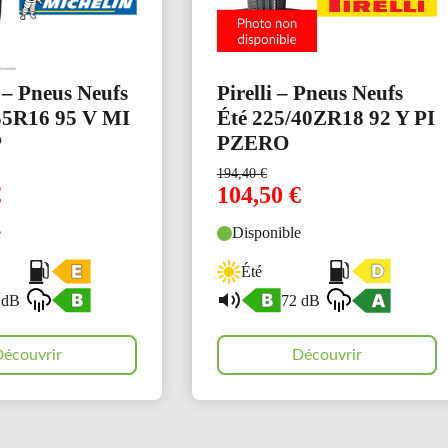
 – Pneus Neufs
Pirelli – Pneus Neufs
55R16 95 V MI
Été 225/40ZR18 92 Y PI
P
PZERO
194,40
€
€
104,50
€
e
Disponible
Été
 dB
72 dB
écouvrir
Découvrir