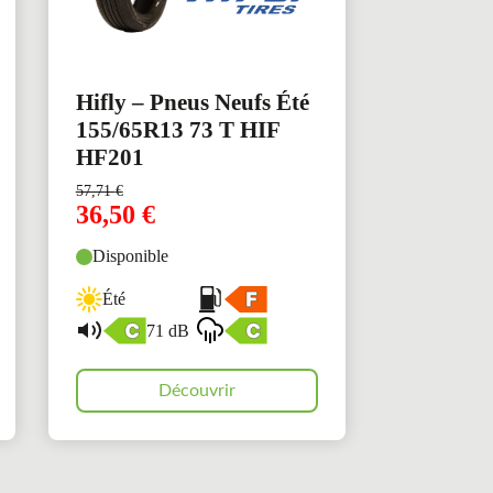
Hifly – Pneus Neufs Été
155/65R13 73 T HIF
HF201
57,71
€
36,50
€
Disponible
Été
71 dB
Découvrir