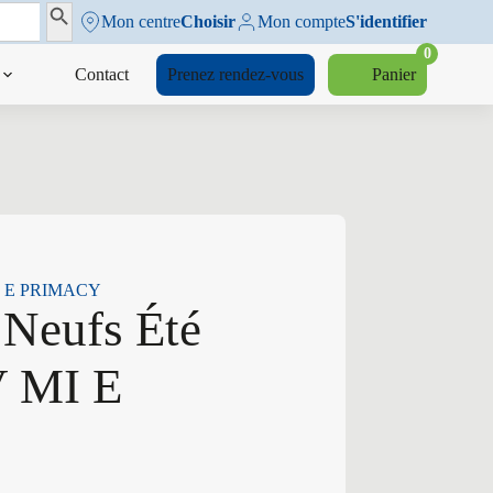
Search Button
Mon centre
Choisir
Mon compte
S'identifier
0
Contact
Prenez rendez-vous
Panier
 MI E PRIMACY
 Neufs Été
V MI E