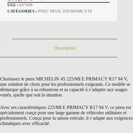
Le
Le
UGS :
087886
prix
prix
CATÉGORIES :
PNEU NEUF
,
TOURISME ETE
initial
actuel
était :
est :
167,40 €.
103,50 €.
Description
Choisissez le pneu MICHELIN 45 225/MI E PRIMACY R17 94 V,
une solution de choix pour les professionnels exigeants. Ce modèle se
démarque grâce à sa robustesse et sa capacité à s’adapter aux usages
variés, quelle que soit la situation.
Avec ses caractéristiques 225/MI E PRIMACY R17 94 V, ce pneu est
spécialement conçu pour une large gamme de véhicules utilitaires et
professionnels. Conçu pour la saison estivale, il s’adapte aux exigences
climatiques avec efficacité.