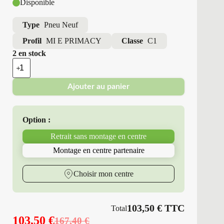
Disponible
Type
Pneu Neuf
Profil
MI E PRIMACY
Classe
C1
2 en stock
quantité
de
Michelin
Ajouter au panier
-
Pneus
Neufs
Été
Option :
225/45R17
94
Retrait sans montage en centre
V
MI
Montage en centre partenaire
E
PRIMACY
Choisir mon centre
103,50
€
TTC
Total
103,50
€
167,40
€