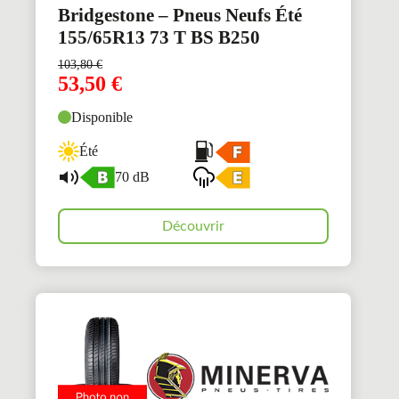
Bridgestone – Pneus Neufs Été
155/65R13 73 T BS B250
103,80
€
53,50
€
Disponible
Été
70 dB
Découvrir