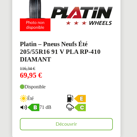
Platin – Pneus Neufs Été
205/55R16 91 V PLA RP-410
DIAMANT
116,34
€
69,95
€
Disponible
Été
71 dB
Découvrir