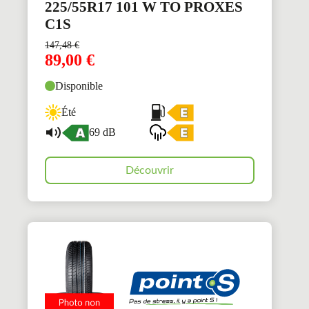
225/55R17 101 W TO PROXES
C1S
147,48
€
89,00
€
Disponible
Été
69 dB
Découvrir