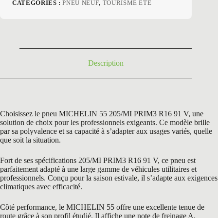
prix
prix
CATÉGORIES :
PNEU NEUF
,
TOURISME ETE
initial
actuel
était :
est :
163,80 €.
109,90 €.
Description
Choisissez le pneu MICHELIN 55 205/MI PRIM3 R16 91 V, une
solution de choix pour les professionnels exigeants. Ce modèle brille
par sa polyvalence et sa capacité à s’adapter aux usages variés, quelle
que soit la situation.
Fort de ses spécifications 205/MI PRIM3 R16 91 V, ce pneu est
parfaitement adapté à une large gamme de véhicules utilitaires et
professionnels. Conçu pour la saison estivale, il s’adapte aux exigences
climatiques avec efficacité.
Côté performance, le MICHELIN 55 offre une excellente tenue de
route grâce à son profil étudié. Il affiche une note de freinage A,