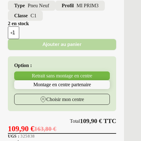
Type
Pneu Neuf
Profil
MI PRIM3
Classe
C1
2 en stock
quantité
de
Michelin
Ajouter au panier
-
Pneus
Neufs
Été
Option :
205/55R16
91
Retrait sans montage en centre
V
MI
Montage en centre partenaire
PRIM3
Choisir mon centre
109,90
€
TTC
Total
109,90
€
163,80
€
Le
Le
UGS :
325838