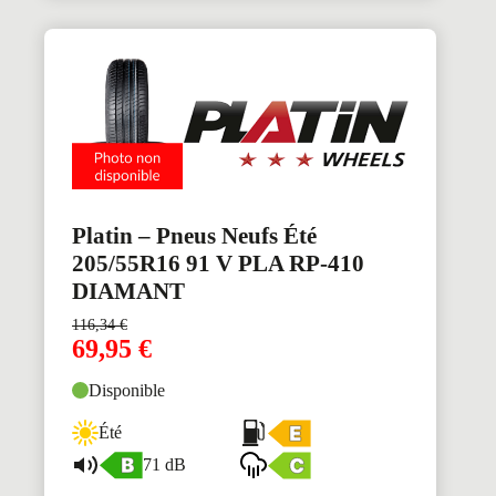
Platin – Pneus Neufs Été
205/55R16 91 V PLA RP-410
DIAMANT
116,34
€
69,95
€
Disponible
Été
71 dB