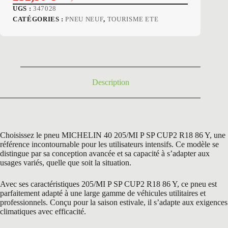
Le
Le
UGS :
347028
prix
prix
CATÉGORIES :
PNEU NEUF
,
TOURISME ETE
initial
actuel
était :
est :
359,40 €.
232,50 €.
Description
Choisissez le pneu MICHELIN 40 205/MI P SP CUP2 R18 86 Y, une
référence incontournable pour les utilisateurs intensifs. Ce modèle se
distingue par sa conception avancée et sa capacité à s’adapter aux
usages variés, quelle que soit la situation.
Avec ses caractéristiques 205/MI P SP CUP2 R18 86 Y, ce pneu est
parfaitement adapté à une large gamme de véhicules utilitaires et
professionnels. Conçu pour la saison estivale, il s’adapte aux exigences
climatiques avec efficacité.