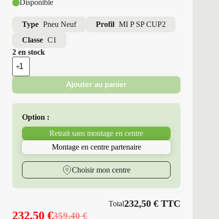
Disponible
Type
Pneu Neuf
Profil
MI P SP CUP2
Classe
C1
2 en stock
quantité
de
Michelin
Ajouter au panier
-
Pneus
Neufs
Été
Option :
205/40ZR18
86
Retrait sans montage en centre
Y
MI
Montage en centre partenaire
P
SP
CUP2
Choisir mon centre
232,50
€
TTC
Total
232,50
€
359,40
€