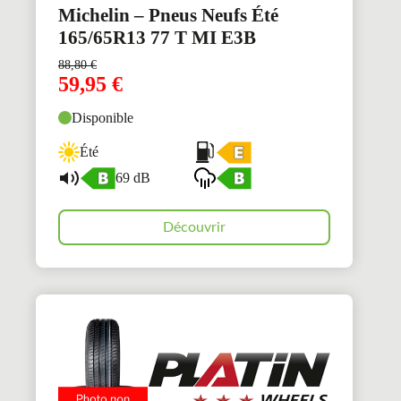
Michelin – Pneus Neufs Été
165/65R13 77 T MI E3B
88,80
€
59,95
€
Disponible
Été
69 dB
Découvrir